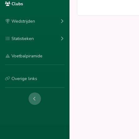
Clubs
Wedstrijden
Statistieken
Voetbalpiramide
Overige links