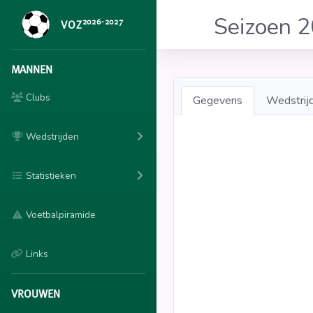
Seizoen 
2026-2027
VOZ
MANNEN
Clubs
Gegevens
Wedstrij
Wedstrijden
Statistieken
Voetbalpiramide
Links
VROUWEN