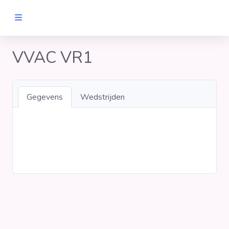
MANNEN
VVAC VR1
Clubs
Gegevens
Wedstrijden
Wedstrijden
Statistieken
Voetbalpiramide
Links
VROUWEN