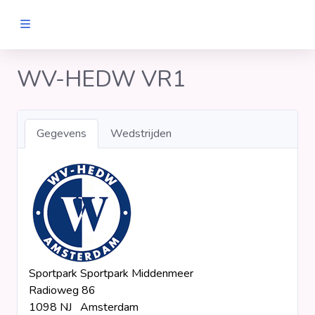
MANNEN
WV-HEDW VR1
Clubs
Gegevens
Wedstrijden
Wedstrijden
Statistieken
Voetbalpiramide
Sportpark Sportpark Middenmeer
Links
Radioweg 86
VROUWEN
1098 NJ Amsterdam