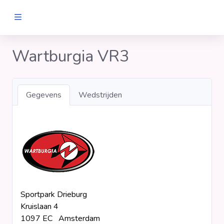
MANNEN
Wartburgia VR3
Clubs
Gegevens
Wedstrijden
Wedstrijden
Statistieken
Voetbalpiramide
Sportpark Drieburg
Links
Kruislaan 4
VROUWEN
1097 EC Amsterdam