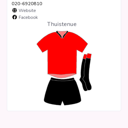
020-6920810
Clubs
Website
Facebook
Thuistenue
Wedstrijden
Statistieken
Voetbalpiramide
Overige links