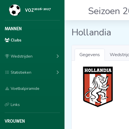
Seizoen 
2026-2027
VOZ
MANNEN
Hollandia
Clubs
Gegevens
Wedstrij
Wedstrijden
Statistieken
Voetbalpiramide
Links
VROUWEN