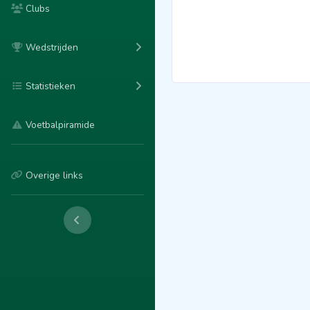
Clubs
Wedstrijden
Statistieken
Voetbalpiramide
Overige links