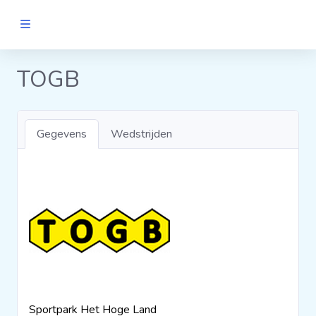
MANNEN
TOGB
Clubs
Gegevens
Wedstrijden
Wedstrijden
Statistieken
Voetbalpiramide
Links
VROUWEN
Sportpark Het Hoge Land