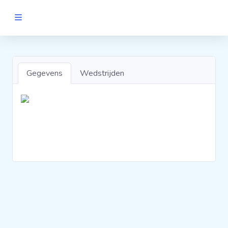
MANNEN
Clubs
Gegevens
Wedstrijden
Wedstrijden
Statistieken
Voetbalpiramide
Links
VROUWEN