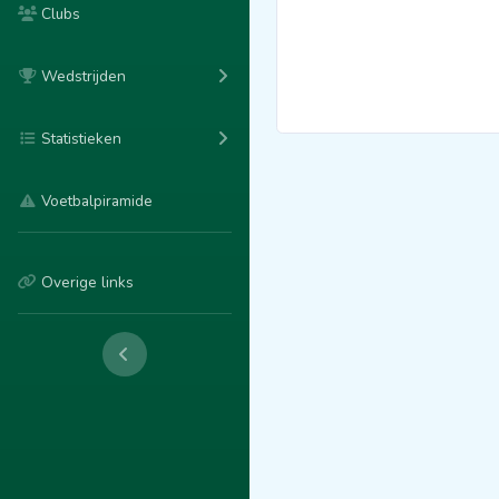
Clubs
Wedstrijden
Statistieken
Voetbalpiramide
Overige links