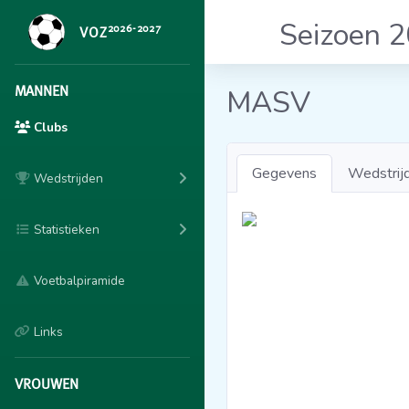
Seizoen 
2026-2027
VOZ
MANNEN
MASV
Clubs
Gegevens
Wedstrij
Wedstrijden
Statistieken
Voetbalpiramide
Links
VROUWEN