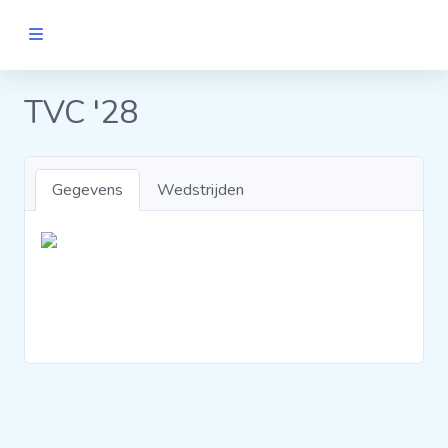
MANNEN
TVC '28
Clubs
Gegevens
Wedstrijden
Wedstrijden
Statistieken
Voetbalpiramide
Links
VROUWEN