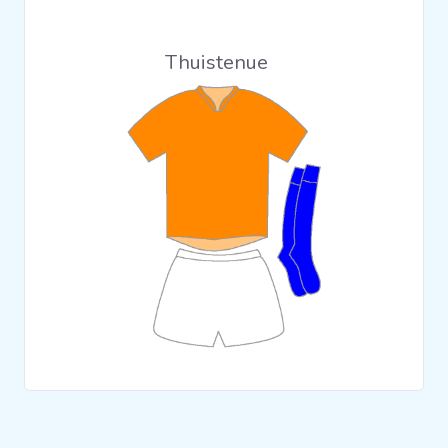
Clubs
Thuistenue
Wedstrijden
Statistieken
Voetbalpiramide
Overige links