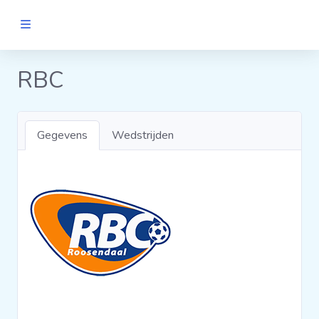
MANNEN
RBC
Clubs
Gegevens
Wedstrijden
Wedstrijden
Statistieken
Voetbalpiramide
Links
VROUWEN