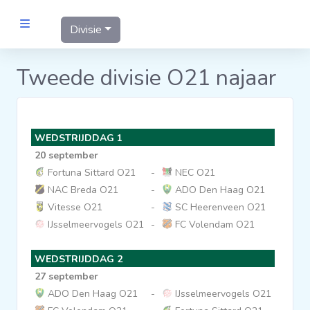
Divisie
MANNEN
Tweede divisie O21 najaar
Clubs
WEDSTRIJDDAG 1
Wedstrijden
20 september
Fortuna Sittard O21
-
NEC O21
Statistieken
NAC Breda O21
-
ADO Den Haag O21
Vitesse O21
-
SC Heerenveen O21
IJsselmeervogels O21
-
FC Volendam O21
Voetbalpiramide
WEDSTRIJDDAG 2
Links
27 september
VROUWEN
ADO Den Haag O21
-
IJsselmeervogels O21