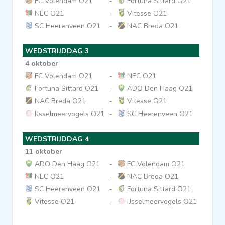
FC Volendam O21
-
Fortuna Sittard O21
NEC O21
-
Vitesse O21
Clubs
SC Heerenveen O21
-
NAC Breda O21
Wedstrijden
WEDSTRIJDDAG 3
4 oktober
FC Volendam O21
-
NEC O21
Statistieken
Fortuna Sittard O21
-
ADO Den Haag O21
NAC Breda O21
-
Vitesse O21
Voetbalpiramide
IJsselmeervogels O21
-
SC Heerenveen O21
WEDSTRIJDDAG 4
Overige links
11 oktober
ADO Den Haag O21
-
FC Volendam O21
NEC O21
-
NAC Breda O21
SC Heerenveen O21
-
Fortuna Sittard O21
Vitesse O21
-
IJsselmeervogels O21