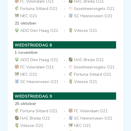
FC Volendam O21
-
NAC Breda O21
Fortuna Sittard O21
-
IJsselmeervogels O21
NEC O21
-
SC Heerenveen O21
21 oktober
ADO Den Haag O21
-
Vitesse O21
WEDSTRIJDDAG 8
1 november
ADO Den Haag O21
-
NAC Breda O21
FC Volendam O21
-
IJsselmeervogels O21
NEC O21
-
Fortuna Sittard O21
SC Heerenveen O21
-
Vitesse O21
WEDSTRIJDDAG 9
25 oktober
Fortuna Sittard O21
-
FC Volendam O21
NAC Breda O21
-
SC Heerenveen O21
Vitesse O21
-
NEC O21