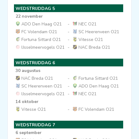
WEDSTRIJDDAG 5
22 november
ADO Den Haag O21
-
NEC O21
FC Volendam O21
-
SC Heerenveen O21
Fortuna Sittard O21
-
Vitesse O21
IJsselmeervogels O21
-
NAC Breda O21
WEDSTRIJDDAG 6
30 augustus
NAC Breda O21
-
Fortuna Sittard O21
SC Heerenveen O21
-
ADO Den Haag O21
IJsselmeervogels O21
-
NEC O21
14 oktober
Vitesse O21
-
FC Volendam O21
WEDSTRIJDDAG 7
6 september