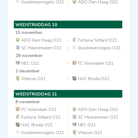
IJsselmeervogels O21
-
ADO Den Haag O21
WEDSTRIJDDAG 10
15 november
ADO Den Haag O21
-
Fortuna Sittard O21
SC Heerenveen O21
-
IJsselmeervogels O21
29 november
NEC O21
-
FC Volendam O21
2 december
Vitesse O21
-
NAC Breda O21
WEDSTRIJDDAG 11
8 november
FC Volendam O21
-
ADO Den Haag O21
Fortuna Sittard O21
-
SC Heerenveen O21
NAC Breda O21
-
NEC O21
IJsselmeervogels O21
-
Vitesse O21