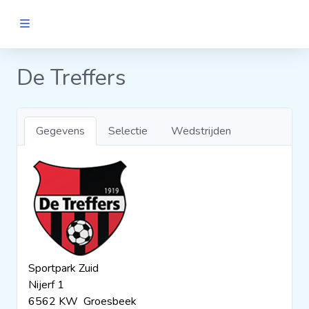
MANNEN
De Treffers
Clubs
Gegevens
Selectie
Wedstrijden
Wedstrijden
Statistieken
Voetbalpiramide
Sportpark Zuid
Links
Nijerf 1
VROUWEN
6562 KW Groesbeek