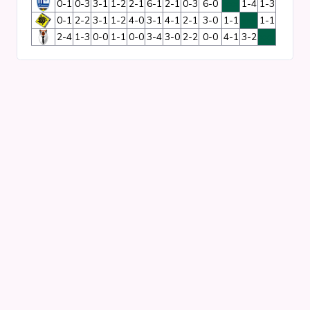
0-1
0-3
3-1
1-2
2-1
6-1
2-1
0-3
6-0
xxx
1-4
1-3
0-1
2-2
3-1
1-2
4-0
3-1
4-1
2-1
3-0
1-1
xxx
1-1
Clubs
2-4
1-3
0-0
1-1
0-0
3-4
3-0
2-2
0-0
4-1
3-2
xxx
Competities
Wedstrijden
Programma's
Matrixen
Statistieken
KNVB-beker
Voetbalpiramide
Districtsbeker
Overige links