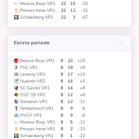
Moerse Boys VR1
22
15
-32
Clubs
Prinses Irene VR1
22
12
-32
Schaesberg VR1
22
3
-67
Wedstrijden
Eerste periode
Statistieken
Beerse Boys VR1
8
22
+25
FSG VR1
8
18
+8
Voetbalpiramide
Leveroy VR1
8
17
+15
Nuenen VR2
8
16
+3
Overige links
SC Gastel VR1
8
14
+8
SSS '18 VR1
8
12
+6
Someren VR1
8
12
-11
Wittenhorst VR1
8
9
-4
HVCH VR1
8
9
-6
Moerse Boys VR1
8
5
-12
Prinses Irene VR1
8
2
-10
Schaesberg VR1
8
1
-22