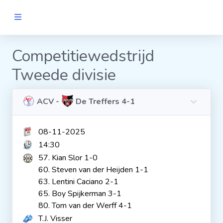
MANNEN
Competitiewedstrijd
Tweede divisie
Clubs
Wedstrijden
ACV -
De Treffers 4-1
08-11-2025
Statistieken
14:30
57. Kian Slor 1-0
Voetbalpiramide
60. Steven van der Heijden 1-1
63. Lentini Caciano 2-1
65. Boy Spijkerman 3-1
Links
80. Tom van der Werff 4-1
VROUWEN
T.J. Visser