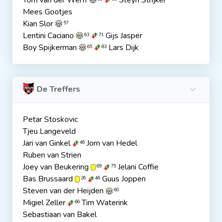
Tom van der Werff
Steyn Strijker
Mees Gootjes
Kian Slor
57
Lentini Caciano
Gijs Jasper
63
71
Boy Spijkerman
Lars Dijk
65
83
De Treffers
Petar Stoskovic
Tjeu Langeveld
Jari van Ginkel
Jorn van Hedel
46
Ruben van Strien
Joey van Beukering
Jelani Coffie
69
75
Bas Brussaard
Guus Joppen
26
46
Steven van der Heijden
60
Migiel Zeller
Tim Waterink
66
Sebastiaan van Bakel