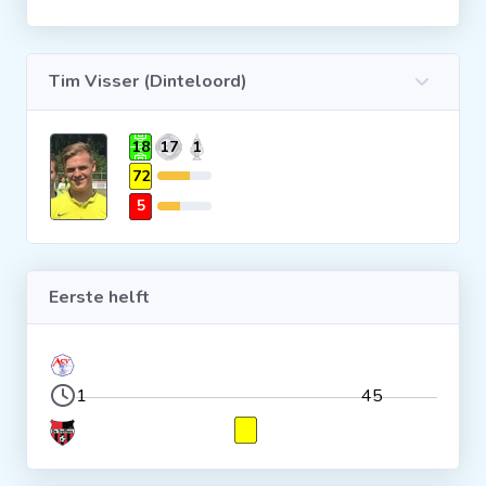
Clubs
Tim Visser (Dinteloord)
Wedstrijden
18
17
1
Statistieken
72
5
Voetbalpiramide
Eerste helft
Overige links
1
45