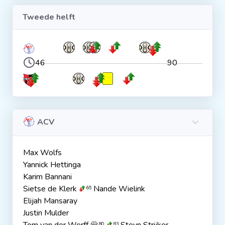
Tweede helft
46
90
ACV
Max Wolfs
Yannick Hettinga
Karim Bannani
Sietse de Klerk
Nande Wielink
65
Elijah Mansaray
Justin Mulder
80
83