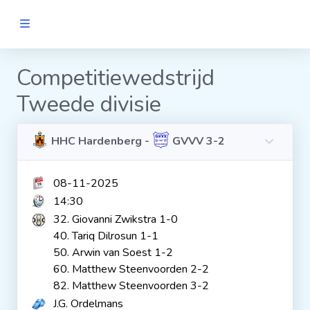
MANNEN
Competitiewedstrijd
Tweede divisie
Clubs
Wedstrijden
HHC Hardenberg -
GVVV 3-2
08-11-2025
Statistieken
14:30
32. Giovanni Zwikstra 1-0
Voetbalpiramide
40. Tariq Dilrosun 1-1
50. Arwin van Soest 1-2
60. Matthew Steenvoorden 2-2
Links
82. Matthew Steenvoorden 3-2
VROUWEN
J.G. Ordelmans