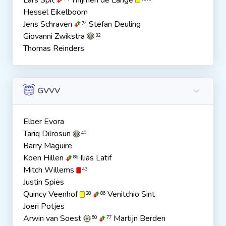
Lars Spit
Thijmen de Lange
Hessel Eikelboom
Jens Schraven
Stefan Deuling
74
Giovanni Zwikstra
32
Thomas Reinders
GVVV
Elber Evora
Tariq Dilrosun
40
Barry Maguire
Koen Hillen
Ilias Latif
86
Mitch Willems
43
Justin Spies
Quincy Veenhof
Venitchio Sint
28
86
Joeri Potjes
Arwin van Soest
Martijn Berden
50
77