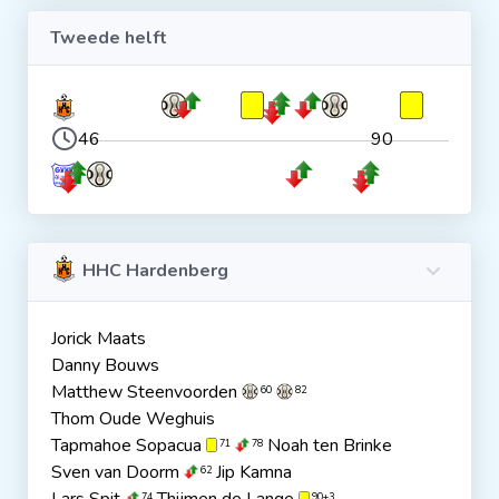
Tweede helft
46
90
HHC Hardenberg
Jorick Maats
Danny Bouws
Matthew Steenvoorden
60
82
Thom Oude Weghuis
Tapmahoe Sopacua
Noah ten Brinke
71
78
Sven van Doorm
Jip Kamna
62
74
90+3