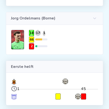
Clubs
Jorg Ordelmans (Borne)
Wedstrijden
18
17
1
Statistieken
66
2
Voetbalpiramide
Eerste helft
Overige links
1
45