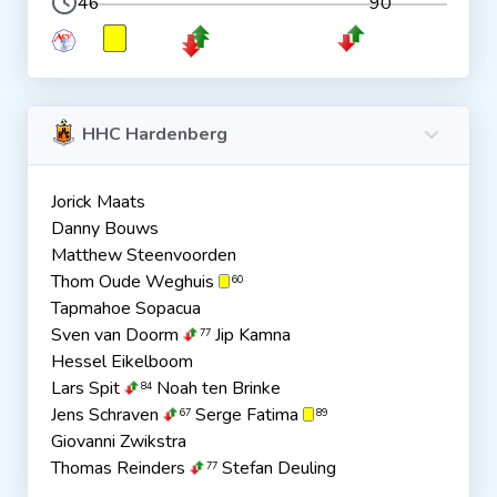
46
90
HHC Hardenberg
Jorick Maats
Danny Bouws
Matthew Steenvoorden
Thom Oude Weghuis
60
Tapmahoe Sopacua
Sven van Doorm
Jip Kamna
77
Hessel Eikelboom
Lars Spit
Noah ten Brinke
84
Jens Schraven
Serge Fatima
67
89
Giovanni Zwikstra
Thomas Reinders
Stefan Deuling
77