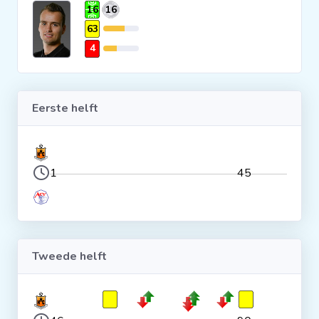
16
16
Clubs
63
4
Wedstrijden
Eerste helft
Statistieken
Voetbalpiramide
1
45
Overige links
Tweede helft