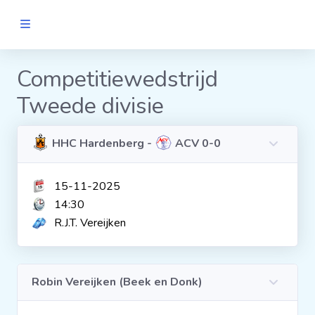
MANNEN
Competitiewedstrijd
Tweede divisie
Clubs
Wedstrijden
HHC Hardenberg -
ACV 0-0
15-11-2025
Statistieken
14:30
R.J.T. Vereijken
Voetbalpiramide
Links
Robin Vereijken (Beek en Donk)
VROUWEN