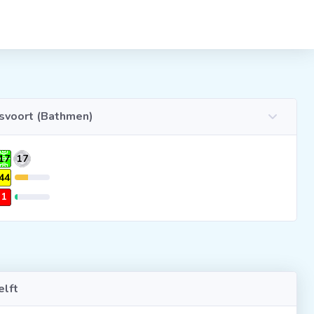
svoort (Bathmen)
17
17
44
1
lft