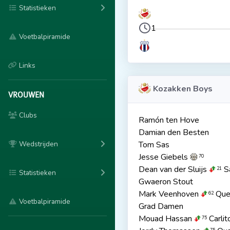
Statistieken
1
Voetbalpiramide
Links
Kozakken Boys
VROUWEN
Clubs
Ramón ten Hove
Damian den Besten
Wedstrijden
Tom Sas
Jesse Giebels
70
Dean van der Sluijs
S
21
Statistieken
Gwaeron Stout
Mark Veenhoven
Quen
62
Voetbalpiramide
Grad Damen
Mouad Hassan
Carlit
75
75