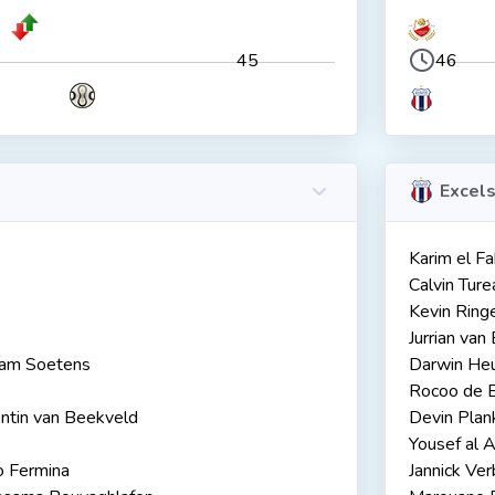
45
46
Excels
Karim el Fak
Calvin Turea
Kevin Ringe
Jurrian van
am Soetens
Darwin He
Rocoo de B
tin van Beekveld
Devin Plan
Yousef al 
o Fermina
Jannick Ve