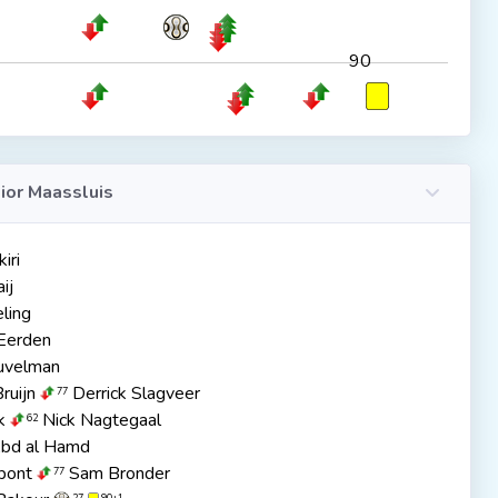
90
ior Maassluis
iri
ij
ling
 Eerden
uvelman
ruijn
Derrick Slagveer
77
k
Nick Nagtegaal
62
Abd al Hamd
rbont
Sam Bronder
77
27
90+1