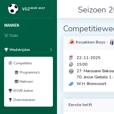
Seizoen 
2026-2027
VOZ
MANNEN
Competitiewed
Clubs
Kozakken Boys -
Wedstrijden
22-11-2025
Competities
15:00
27. Marouane Bakou
Programma's
70. Jesse Giebels 1-
Matrixen
W.H. Bronsvoort
KNVB-beker
Districtsbeker
Eerste helft