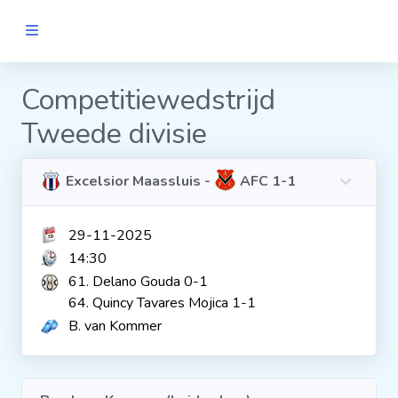
MANNEN
Competitiewedstrijd
Tweede divisie
Clubs
Wedstrijden
Excelsior Maassluis -
AFC 1-1
29-11-2025
Statistieken
14:30
61. Delano Gouda 0-1
Voetbalpiramide
64. Quincy Tavares Mojica 1-1
B. van Kommer
Links
VROUWEN