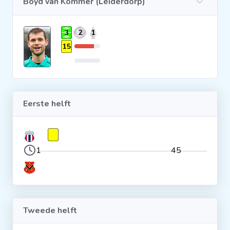
Boyd van Kommer (Leiderdorp)
Clubs
3
2
1
15
Wedstrijden
Statistieken
Eerste helft
Voetbalpiramide
Overige links
1
45
Tweede helft