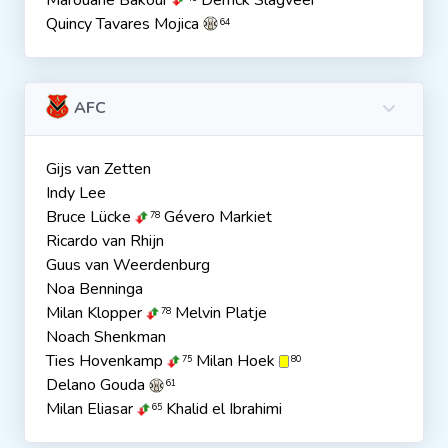
Marouane Bakour
Derrick Slagveer
Quincy Tavares Mojica
64
AFC
Gijs van Zetten
Indy Lee
Bruce Lücke
Gévero Markiet
78
Ricardo van Rhijn
Guus van Weerdenburg
Noa Benninga
Milan Klopper
Melvin Platje
78
Noach Shenkman
Ties Hovenkamp
Milan Hoek
75
80
Delano Gouda
61
Milan Eliasar
Khalid el Ibrahimi
65