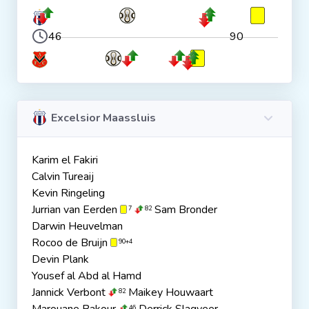
46
90
Excelsior Maassluis
Karim el Fakiri
Calvin Tureaij
Kevin Ringeling
Jurrian van Eerden
Sam Bronder
7
82
Darwin Heuvelman
Rocoo de Bruijn
90+4
Devin Plank
Yousef al Abd al Hamd
Jannick Verbont
Maikey Houwaart
82
46