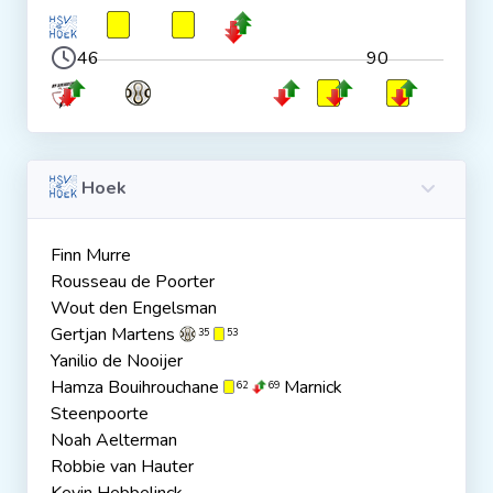
46
90
Hoek
Finn Murre
Rousseau de Poorter
Wout den Engelsman
Gertjan Martens
35
53
Yanilio de Nooijer
Hamza Bouihrouchane
Marnick
62
69
Steenpoorte
Noah Aelterman
Robbie van Hauter