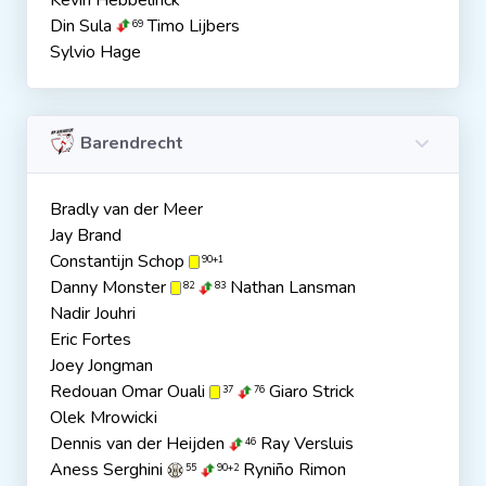
Kevin Hebbelinck
Din Sula
Timo Lijbers
69
Sylvio Hage
Barendrecht
Bradly van der Meer
Jay Brand
Constantijn Schop
90+1
Danny Monster
Nathan Lansman
82
83
Nadir Jouhri
Eric Fortes
Joey Jongman
Redouan Omar Ouali
Giaro Strick
37
76
Olek Mrowicki
Dennis van der Heijden
Ray Versluis
46
Aness Serghini
Ryniño Rimon
55
90+2