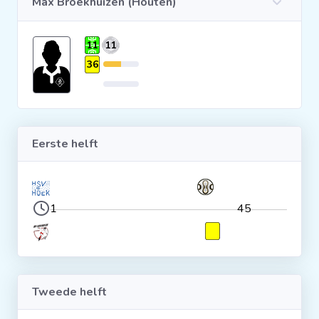
Max Broekhuizen (Houten)
Clubs
11
11
36
Wedstrijden
Statistieken
Eerste helft
Voetbalpiramide
Overige links
1
45
Tweede helft