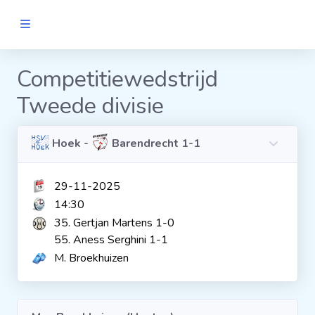
MANNEN
Competitiewedstrijd
Tweede divisie
Clubs
Wedstrijden
Hoek -
Barendrecht 1-1
29-11-2025
Statistieken
14:30
35. Gertjan Martens 1-0
Voetbalpiramide
55. Aness Serghini 1-1
M. Broekhuizen
Links
VROUWEN