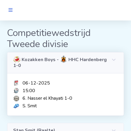
MANNEN
Competitiewedstrijd
Tweede divisie
Clubs
Wedstrijden
Kozakken Boys -
HHC Hardenberg
1-0
Statistieken
06-12-2025
15:00
Voetbalpiramide
6. Nasser el Khayati 1-0
S. Smit
Links
VROUWEN
Stan Smit (Raalte)