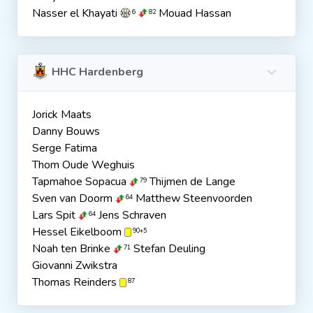
Nasser el Khayati
Mouad Hassan
6
82
HHC Hardenberg
Jorick Maats
Danny Bouws
Serge Fatima
Thom Oude Weghuis
Tapmahoe Sopacua
Thijmen de Lange
79
Sven van Doorm
Matthew Steenvoorden
64
Lars Spit
Jens Schraven
64
Hessel Eikelboom
90+5
Noah ten Brinke
Stefan Deuling
71
Giovanni Zwikstra
Thomas Reinders
87