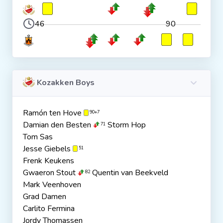
46
90
Kozakken Boys
Ramón ten Hove
90+7
Damian den Besten
Storm Hop
71
Tom Sas
Jesse Giebels
51
Frenk Keukens
Gwaeron Stout
Quentin van Beekveld
82
Mark Veenhoven
Grad Damen
Carlito Fermina
Jordy Thomassen