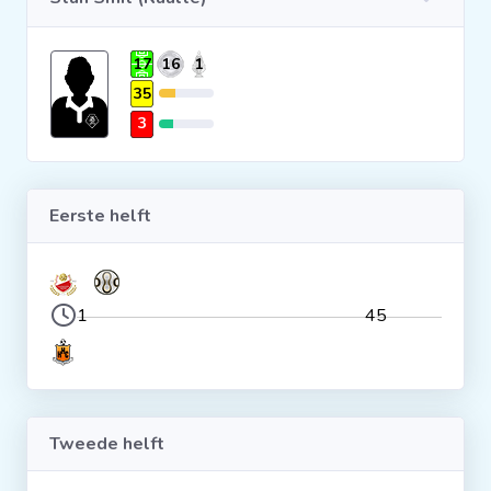
Clubs
17
16
1
35
Wedstrijden
3
Statistieken
Eerste helft
Voetbalpiramide
Overige links
1
45
Tweede helft