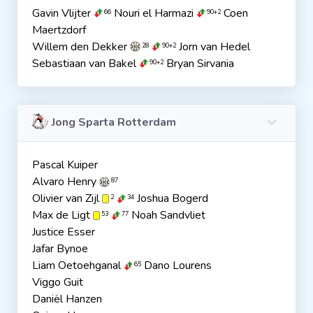
Gavin Vlijter
Nouri el Harmazi
Coen
66
90+2
Maertzdorf
Willem den Dekker
Jorn van Hedel
28
90+2
Sebastiaan van Bakel
Bryan Sirvania
90+2
Jong Sparta Rotterdam
Pascal Kuiper
Alvaro Henry
87
Olivier van Zijl
Joshua Bogerd
2
34
Max de Ligt
Noah Sandvliet
53
77
Justice Esser
Jafar Bynoe
Liam Oetoehganal
Dano Lourens
65
Viggo Guit
Daniël Hanzen