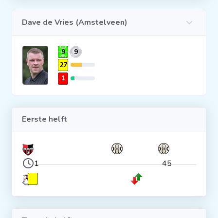
Clubs
Dave de Vries (Amstelveen)
Wedstrijden
9
9
27
Statistieken
1
Voetbalpiramide
Eerste helft
Overige links
1
45