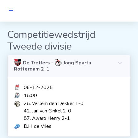
MANNEN
Competitiewedstrijd
Tweede divisie
Clubs
Wedstrijden
De Treffers -
Jong Sparta
Rotterdam 2-1
Statistieken
06-12-2025
18:00
Voetbalpiramide
28. Willem den Dekker 1-0
42. Jari van Ginkel 2-0
87. Alvaro Henry 2-1
Links
D.H. de Vries
VROUWEN