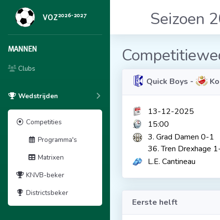
Seizoen 
2026-2027
VOZ
MANNEN
Competitiewed
Clubs
Quick Boys -
Ko
Wedstrijden
13-12-2025
Competities
15:00
3. Grad Damen 0-1
Programma's
36. Tren Drexhage 1
Matrixen
L.E. Cantineau
KNVB-beker
Districtsbeker
Eerste helft