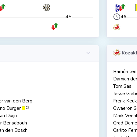
45
46
Kozak
Ramón ten
Damian de
Tom Sas
Jesse Gieb
r van den Berg
Frenk Keu
no Burger
Gwaeron S
53
an Duijn
Mark Veen
 Bensabouh
Grad Dam
an den Bosch
Carlito Fer