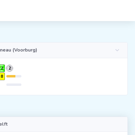
ineau (Voorburg)
2
2
8
lft