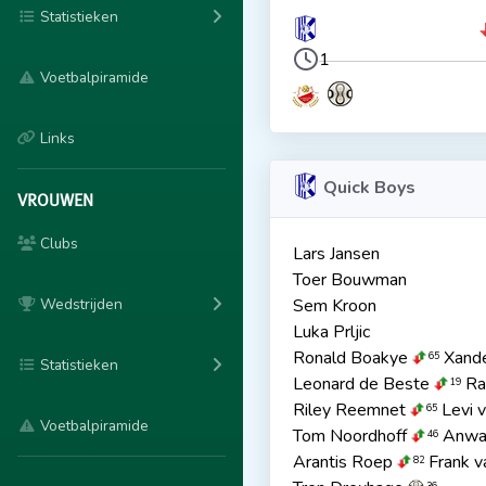
Statistieken
1
Voetbalpiramide
Links
Quick Boys
VROUWEN
Clubs
Lars Jansen
Toer Bouwman
Wedstrijden
Sem Kroon
Luka Prljic
Ronald Boakye
Xande
65
Statistieken
Leonard de Beste
Ra
19
Riley Reemnet
Levi v
65
Voetbalpiramide
Tom Noordhoff
Anwar
46
Arantis Roep
Frank v
82
36