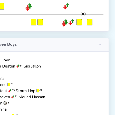
90
ken Boys
 Hove
n Besten
Sidi Jalloh
84
els
kens
70
tout
Storm Hop
39
67
hoven
Mouad Hassan
81
en
3
mina
88