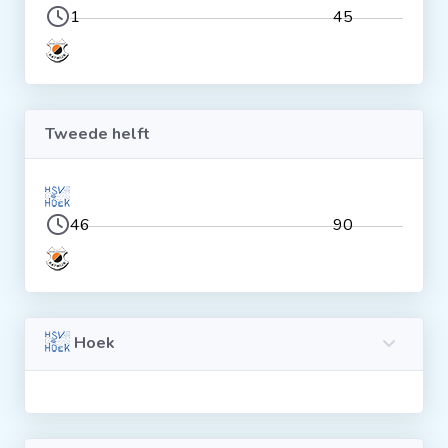
1
45
Clubs
Wedstrijden
Tweede helft
Statistieken
Voetbalpiramide
46
90
Overige links
Hoek