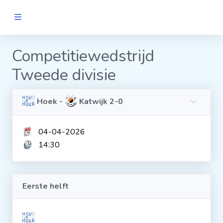
MANNEN
Competitiewedstrijd
Tweede divisie
Clubs
Wedstrijden
Hoek -
Katwijk 2-0
04-04-2026
Statistieken
14:30
Voetbalpiramide
Eerste helft
Links
VROUWEN