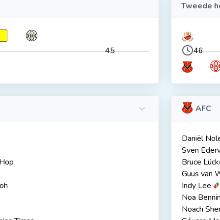
Tweede he
45
46
AFC
Daniël Nol
Sven Eder
 Hop
Bruce Lück
Guus van 
loh
Indy Lee
Noa Benni
Noach Sh