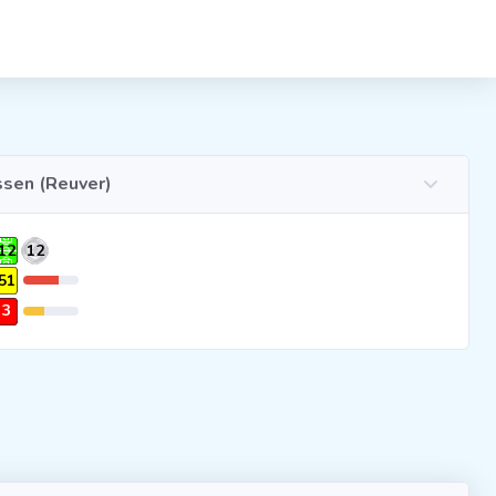
ssen (Reuver)
12
12
51
3