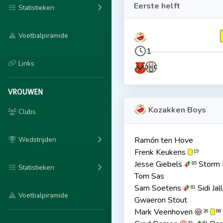
Eerste helft
Statistieken
Voetbalpiramide
1
Links
VROUWEN
Kozakken Boys
Clubs
Wedstrijden
Ramón ten Hove
Frenk Keukens
19
Jesse Giebels
Storm
85
Statistieken
Tom Sas
Sam Soetens
Sidi Jal
81
Voetbalpiramide
Gwaeron Stout
Mark Veenhoven
26
68
51
81