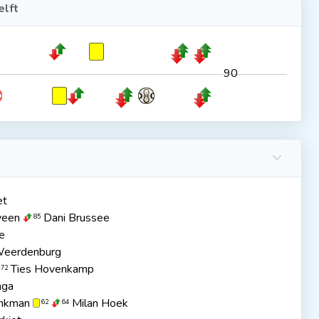
lft
90
et
veen
Dani Brussee
85
e
Weerdenburg
Ties Hovenkamp
72
nga
enkman
Milan Hoek
62
64