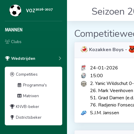
Seizoen 
2026-2027
VOZ
MANNEN
Competitiewed
Clubs
Kozakken Boys -
Wedstrijden
24-01-2026
Competities
15:00
2. Yanic Wildschut 0
Programma's
26. Mark Veenhoven
Matrixen
51. Grad Damen (e.d.
76. Radjenio Fonsec
KNVB-beker
S.J.M. Janssen
Districtsbeker