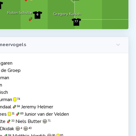
Robin Schulte
Gregory Kuisch
6
77
meervogels
sgaren
 de Groep
pman
n
isch
uurman
74
endaal
Jeremy Helmer
84
ees
Junior van der Velden
31
69
lte
Niels Butter
33
71
 Dkidak
4
40
84
86
85