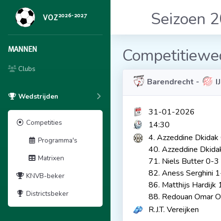
Seizoen 
2026-2027
VOZ
MANNEN
Competitiewed
Clubs
Barendrecht -
I
Wedstrijden
31-01-2026
Competities
14:30
4. Azzeddine Dkidak
Programma's
40. Azzeddine Dkida
Matrixen
71. Niels Butter 0-3
82. Aness Serghini 
KNVB-beker
86. Matthijs Hardijk 
Districtsbeker
88. Redouan Omar Ou
R.J.T. Vereijken