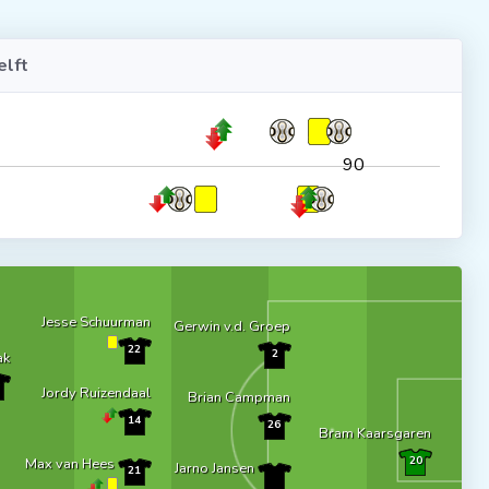
lft
90
Jesse Schuurman
Gerwin v.d. Groep
22
2
ak
Jordy Ruizendaal
Brian Campman
14
26
Bram Kaarsgaren
20
Max van Hees
Jarno Jansen
21