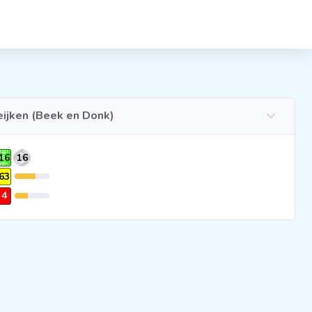
eijken (Beek en Donk)
16
16
63
4