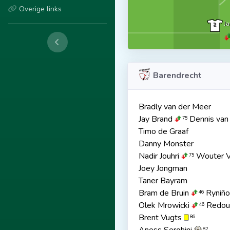
Overige links
J
2
Barendrecht
Bradly van der Meer
Jay Brand
Dennis van 
75
Timo de Graaf
Danny Monster
Nadir Jouhri
Wouter V
75
Joey Jongman
Taner Bayram
Bram de Bruin
Ryniño
46
Olek Mrowicki
Redoua
46
Brent Vugts
86
82