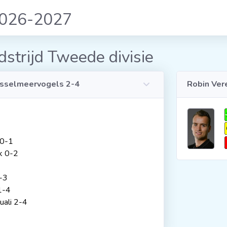
2026-2027
strijd Tweede divisie
Jsselmeervogels 2-4
Robin Ver
 0-1
k 0-2
1-3
1-4
ali 2-4