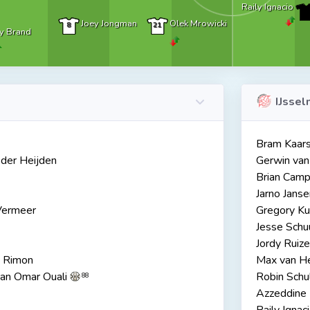
Raily Ignacio
Joey Jongman
Olek Mrowicki
8
21
ay Brand
IJssel
Bram Kaar
der Heijden
Gerwin van
Brian Cam
Jarno Janse
ermeer
Gregory Ku
Jesse Sch
Jordy Ruiz
 Rimon
Max van H
n Omar Ouali
Robin Schu
88
Azzeddine