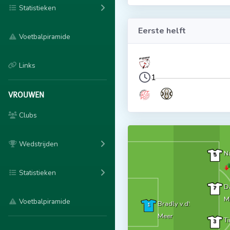
Statistieken
Eerste helft
Voetbalpiramide
Links
1
VROUWEN
Clubs
Wedstrijden
Na
5
Statistieken
D
7
M
Voetbalpiramide
Bradly v.d.
1
Meer
T
3