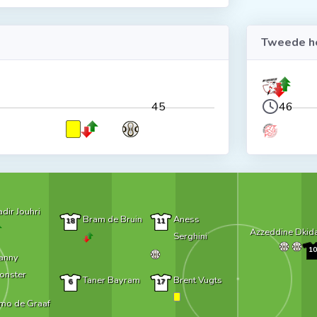
Tweede he
45
46
dir Jouhri
Bram de Bruin
Aness
18
11
Azzeddine Dkid
Serghini
10
anny
onster
Taner Bayram
Brent Vugts
6
17
imo de Graaf