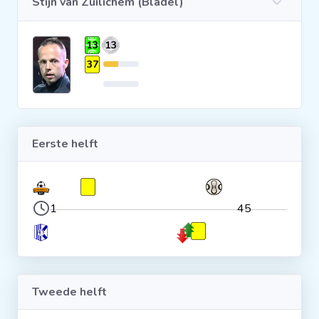
Stijn van Zuilichem (Bladel)
Clubs
13
13
37
Wedstrijden
Statistieken
Eerste helft
Voetbalpiramide
Overige links
1
45
Tweede helft