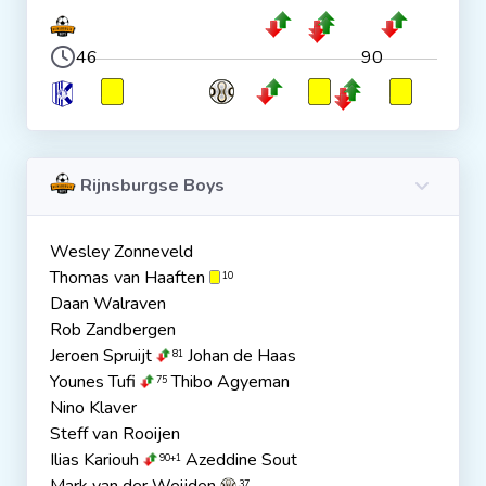
46
90
Rijnsburgse Boys
Wesley Zonneveld
Thomas van Haaften
10
Daan Walraven
Rob Zandbergen
Jeroen Spruijt
Johan de Haas
81
Younes Tufi
Thibo Agyeman
75
Nino Klaver
Steff van Rooijen
Ilias Kariouh
Azeddine Sout
90+1
37