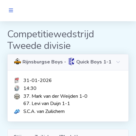
MANNEN
Competitiewedstrijd
Tweede divisie
Clubs
Wedstrijden
Rijnsburgse Boys -
Quick Boys 1-1
31-01-2026
Statistieken
14:30
37. Mark van der Weijden 1-0
Voetbalpiramide
67. Levi van Duijn 1-1
S.C.A. van Zuilichem
Links
VROUWEN