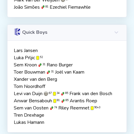
Mark van der Weijden
João Simões
Ezechiel Fiemawhle
81
Quick Boys
Lars Jansen
Luka Prljic
52
Sem Kroon
Rano Burger
31
Toer Bouwman
Joël van Kaam
31
Xander van den Berg
Tom Noordhoff
Levi van Duijn
Frank van den Bosch
67
34
85
Anwar Bensabouh
Arantis Roep
81
85
Sem van Oosten
Riley Reemnet
74
90+3
Tren Drexhage
Lukas Hamann