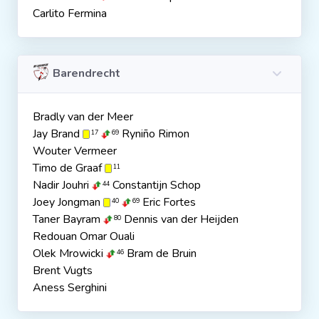
Carlito Fermina
Barendrecht
Bradly van der Meer
Jay Brand
Ryniño Rimon
17
69
Wouter Vermeer
Timo de Graaf
11
Nadir Jouhri
Constantijn Schop
44
Joey Jongman
Eric Fortes
40
69
Taner Bayram
Dennis van der Heijden
80
Redouan Omar Ouali
Olek Mrowicki
Bram de Bruin
46
Brent Vugts
Aness Serghini