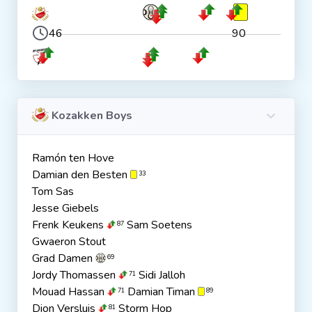
46
90
Kozakken Boys
Ramón ten Hove
Damian den Besten
33
Tom Sas
Jesse Giebels
Frenk Keukens
Sam Soetens
87
Gwaeron Stout
Grad Damen
69
Jordy Thomassen
Sidi Jalloh
71
Mouad Hassan
Damian Timan
71
89
Dion Versluis
Storm Hop
81