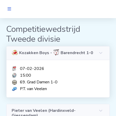
MANNEN
Competitiewedstrijd
Tweede divisie
Clubs
Wedstrijden
Kozakken Boys -
Barendrecht 1-0
07-02-2026
Statistieken
15:00
69. Grad Damen 1-0
Voetbalpiramide
P.T. van Veelen
Links
VROUWEN
Pieter van Veelen (Hardinxveld-
Giessendam)