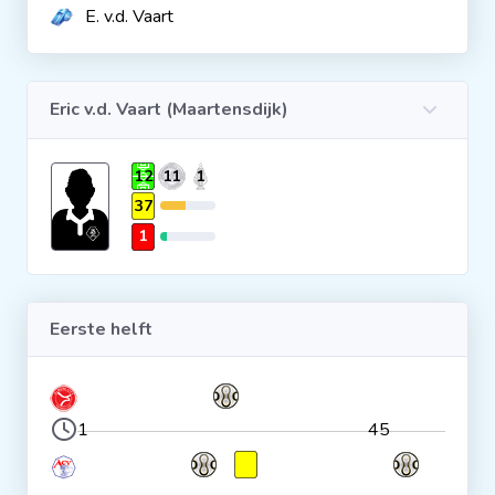
E. v.d. Vaart
Clubs
Wedstrijden
Eric v.d. Vaart (Maartensdijk)
Statistieken
12
11
1
37
1
Voetbalpiramide
Overige links
Eerste helft
1
45