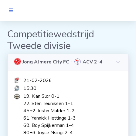
MANNEN
Competitiewedstrijd
Tweede divisie
Clubs
Wedstrijden
Jong Almere City FC -
ACV 2-4
21-02-2026
Statistieken
15:30
19. Kian Slor 0-1
Voetbalpiramide
22. Sten Teunissen 1-1
45+2. Justin Mulder 1-2
61. Yannick Hettinga 1-3
Links
68. Boy Spijkerman 1-4
VROUWEN
90+3. Joyce Nsingi 2-4