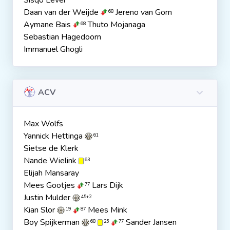
Sisqo Lever
Daan van der Weijde
Jereno van Gom
68
Aymane Bais
Thuto Mojanaga
68
Sebastian Hagedoorn
Immanuel Ghogli
ACV
Max Wolfs
Yannick Hettinga
61
Sietse de Klerk
Nande Wielink
63
Elijah Mansaray
Mees Gootjes
Lars Dijk
77
Justin Mulder
45+2
Kian Slor
Mees Mink
19
87
Boy Spijkerman
Sander Jansen
68
25
77