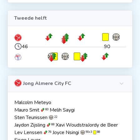
Tweede helft
46
90
Jong Almere City FC
Malcolm Meteyo
Mauro Smit
Melih Saygi
60
Sten Teunissen
22
Jaydon Zijsling
Xavi WoudstraJordy de Beer
68
Lev Lenssen
Joyce Nsingi
76
90+3
88