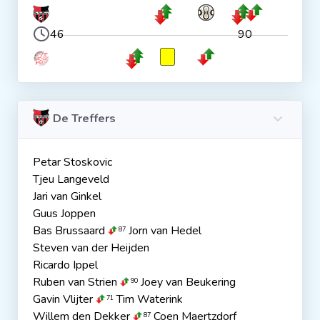
46
90
De Treffers
Petar Stoskovic
Tjeu Langeveld
Jari van Ginkel
Guus Joppen
Bas Brussaard
Jorn van Hedel
87
Steven van der Heijden
Ricardo Ippel
Ruben van Strien
Joey van Beukering
90
Gavin Vlijter
Tim Waterink
71
Willem den Dekker
Coen Maertzdorf
87