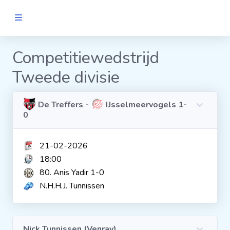
MANNEN
Competitiewedstrijd
Tweede divisie
Clubs
Wedstrijden
De Treffers -
IJsselmeervogels 1-
0
Statistieken
21-02-2026
18:00
Voetbalpiramide
80. Anis Yadir 1-0
N.H.H.J. Tunnissen
Links
VROUWEN
Nick Tunnissen (Venray)