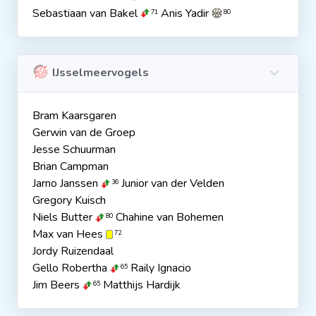
Sebastiaan van Bakel
Anis Yadir
71
80
IJsselmeervogels
Bram Kaarsgaren
Gerwin van de Groep
Jesse Schuurman
Brian Campman
Jarno Janssen
Junior van der Velden
36
Gregory Kuisch
Niels Butter
Chahine van Bohemen
80
Max van Hees
72
Jordy Ruizendaal
Gello Robertha
Raily Ignacio
65
Jim Beers
Matthijs Hardijk
65