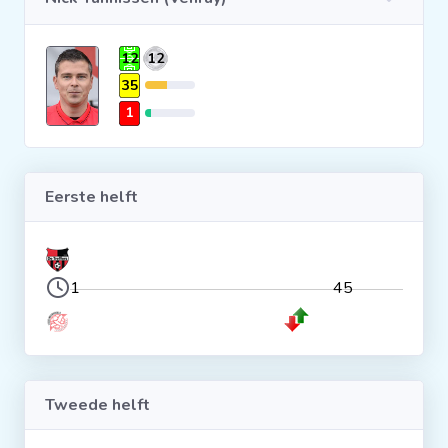
Clubs
12
12
35
Wedstrijden
1
Statistieken
Eerste helft
Voetbalpiramide
Overige links
1
45
Tweede helft