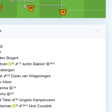
an
Maurizio Brenna
Joey Ravensbergen
22
3
k
ng
r
 den Bogert
atsen
Justin Bakker
10
73
90+1
nsbergen
at
Dylan van Wageningen
83
er Meer
renna
34
orte
65
Tahiri
Angelo Kamperveen
83
uleiman
Noë Esselink
45
90+4