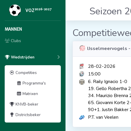
Seizoen 
2026-2027
VOZ
MANNEN
Competitiewed
Clubs
IJsselmeervogels 
Wedstrijden
28-02-2026
Competities
15:00
6. Raily Ignacio 1-0
Programma's
19. Gello Robertha 
Matrixen
34. Maurizio Brenna 
65. Giovanni Korte 2
KNVB-beker
90+1. Justin Bakker 
Districtsbeker
P.T. van Veelen