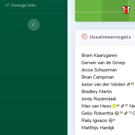
S
Overige links
Ge
2
G
IJsselmeervogels
Bram Kaarsgaren
Gerwin van de Groep
Jesse Schuurman
Brian Campman
Junior van der Velden
82
Bradley Martis
Jordy Ruizendaal
Max van Hees
Nie
44
57
Gello Robertha
C
19
73
Raily Ignacio
6
Matthijs Hardijk