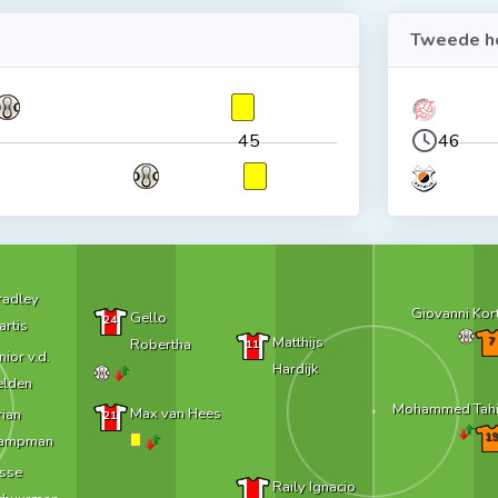
Tweede he
45
46
radley
Giovanni Kor
Gello
24
artis
Matthijs
7
Robertha
11
nior v.d.
Hardijk
elden
Mohammed Tahi
Max van Hees
rian
21
19
ampman
esse
Raily Ignacio