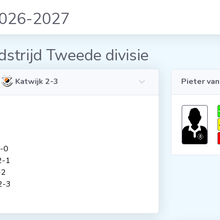
2026-2027
strijd Tweede divisie
-
Katwijk 2-3
Pieter va
2-0
2-1
-2
2-3