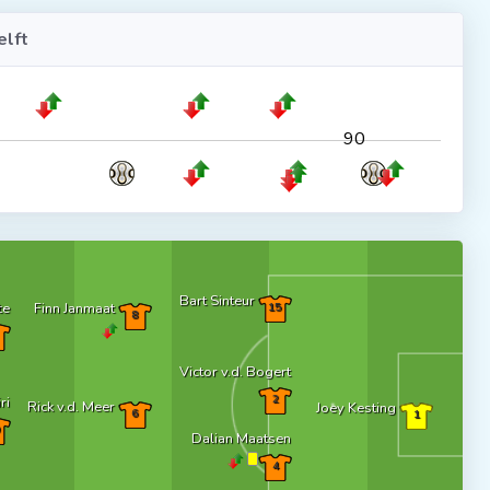
lft
90
Bart Sinteur
te
Finn Janmaat
15
8
Victor v.d. Bogert
2
ri
Rick v.d. Meer
Joey Kesting
6
1
Dalian Maatsen
4