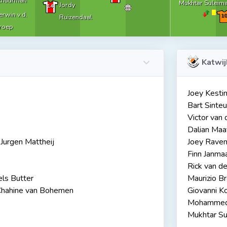
chuurman
Mukhtar Suleim
Jordy
14
rwin v.d.
10
Ruizendaal
roep
Katwij
Joey Kesti
Bart Sinteu
Victor van
Dalian Ma
Jurgen Mattheij
Joey Rave
Finn Janma
Rick van d
ls Butter
Maurizio B
hahine van Bohemen
Giovanni K
Mohammed 
Mukhtar S