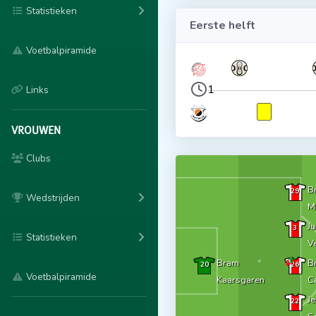
Statistieken
Eerste helft
Voetbalpiramide
1
Links
VROUWEN
Clubs
B
29
Wedstrijden
M
Ju
3
Statistieken
V
Bram
B
20
26
Voetbalpiramide
Kaarsgaren
C
J
22