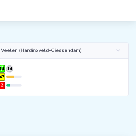
n Veelen (Hardinxveld-Giessendam)
14
14
47
2