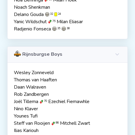
Noa Benninga
Milan Hoek
Noach Shenkman
Delano Gouda
32
24
Yanic Wildschut
Milan Eliasar
75
Radjenio Fonseca
35
38
Rijnsburgse Boys
Wesley Zonneveld
Thomas van Haaften
Daan Walraven
Rob Zandbergen
Joël Tillema
Ezechiel Fiemawhle
70
Nino Klaver
Younes Tufi
Steff van Rooijen
Mitchell Zwart
86
Ilias Kariouh