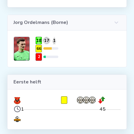
Clubs
Jorg Ordelmans (Borne)
Wedstrijden
18
17
1
Statistieken
66
2
Voetbalpiramide
Eerste helft
Overige links
1
45