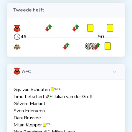
Tweede helft
46
90
AFC
Gijs van Schouten
90+4
Timo Letschert
Julian van der Greft
43
Gévero Markiet
Sven Ederveen
Dani Brussee
Milan Klopper
83
61