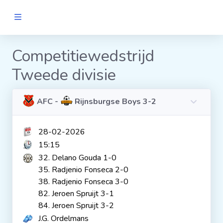
MANNEN
Competitiewedstrijd
Tweede divisie
Clubs
Wedstrijden
AFC -
Rijnsburgse Boys 3-2
28-02-2026
Statistieken
15:15
32. Delano Gouda 1-0
Voetbalpiramide
35. Radjenio Fonseca 2-0
38. Radjenio Fonseca 3-0
82. Jeroen Spruijt 3-1
Links
84. Jeroen Spruijt 3-2
VROUWEN
J.G. Ordelmans