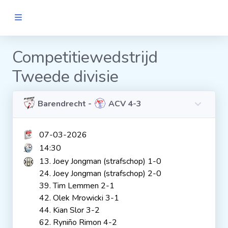
MANNEN
Competitiewedstrijd
Tweede divisie
Clubs
Wedstrijden
Barendrecht -
ACV 4-3
07-03-2026
Statistieken
14:30
13. Joey Jongman (strafschop) 1-0
Voetbalpiramide
24. Joey Jongman (strafschop) 2-0
39. Tim Lemmen 2-1
42. Olek Mrowicki 3-1
Links
44. Kian Slor 3-2
VROUWEN
62. Ryniño Rimon 4-2