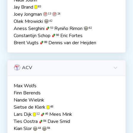
Nadir Jouhri
Jay Brand
83
Joey Jongman
13
24
Olek Mrowicki
42
Aness Serghini
Ryniño Rimon
53
62
Constantijn Schop
Eric Fortes
66
Brent Vugts
Dennis van der Heijden
88
ACV
Max Wolfs
Finn Berends
Nande Wielink
Sietse de Klerk
48
Lars Dijk
Mees Mink
12
46
Ties Oostra
Dave Smid
84
Kian Slor
44
84