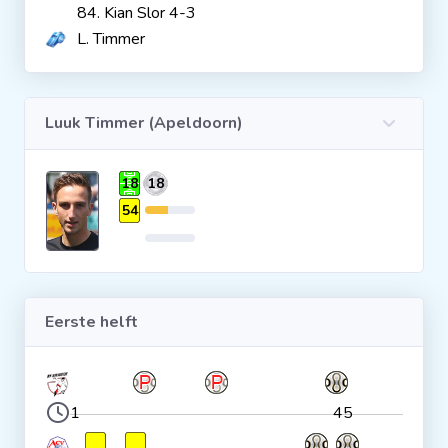
84. Kian Slor 4-3
Clubs
L. Timmer
Wedstrijden
Luuk Timmer (Apeldoorn)
Statistieken
18
18
54
Voetbalpiramide
Overige links
Eerste helft
1
45