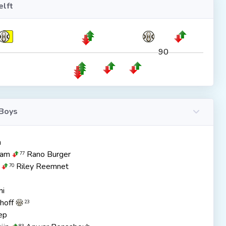
lft
90
Boys
n
aam
Rano Burger
77
Riley Reemnet
70
ni
hoff
23
ep
83