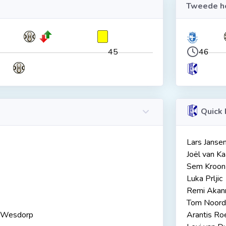
Tweede he
45
46
Quick 
Lars Janse
Joël van K
Sem Kroon
Luka Prljic
Remi Akan
Tom Noord
 Wesdorp
Arantis Ro