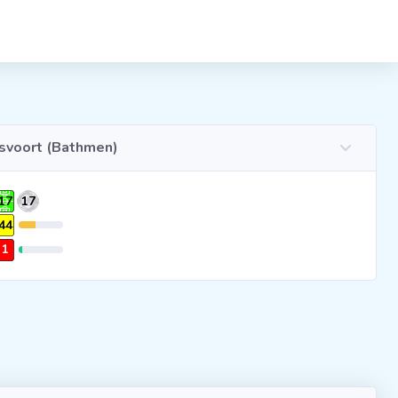
svoort (Bathmen)
17
17
44
1