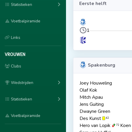
Eerste helft
Statistieken
Voetbalpiramide
1
Links
VROUWEN
Spakenburg
Clubs
Wedstrijden
Joey Houweling
Olaf Kok
Mitch Apau
Statistieken
Jens Guiting
Dwayne Green
Voetbalpiramide
Des Kunst
42
Hero van Lopik
Koen
72