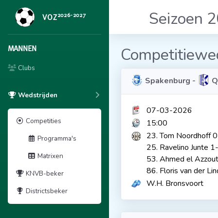
Seizoen 
2026-2027
VOZ
MANNEN
Competitiewed
Clubs
Spakenburg -
Q
Wedstrijden
07-03-2026
Competities
15:00
23. Tom Noordhoff 
Programma's
25. Ravelino Junte 1
Matrixen
53. Ahmed el Azzout
86. Floris van der Li
KNVB-beker
W.H. Bronsvoort
Districtsbeker