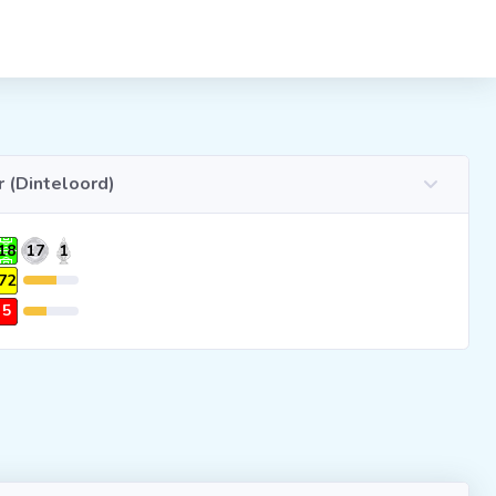
r (Dinteloord)
18
17
1
72
5