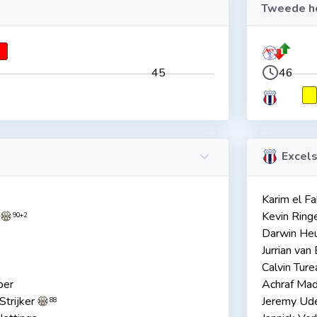
Tweede he
45
46
Excels
Karim el Fak
Kevin Ringe
90+2
Darwin He
Jurrian van
Calvin Ture
per
Achraf Mad
trijker
Jeremy Ud
88