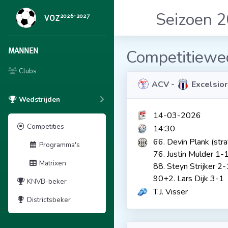
Seizoen 
2026-2027
VOZ
MANNEN
Competitiewed
Clubs
ACV -
Excelsior
Wedstrijden
14-03-2026
Competities
14:30
66. Devin Plank (str
Programma's
76. Justin Mulder 1-
Matrixen
88. Steyn Strijker 2-
90+2. Lars Dijk 3-1
KNVB-beker
T.J. Visser
Districtsbeker