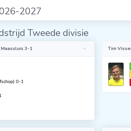
2026-2027
strijd Tweede divisie
 Maassluis 3-1
Tim Visse
afschop) 0-1
1
1