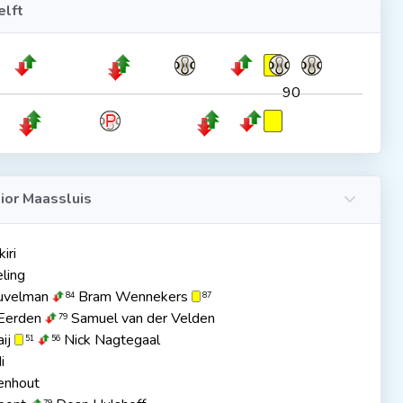
lft
90
ior Maassluis
iri
ling
uvelman
Bram Wennekers
84
87
 Eerden
Samuel van der Velden
79
aij
Nick Nagtegaal
51
56
i
enhout
79