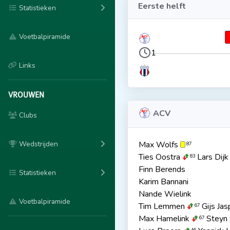
Eerste helft
Statistieken
Voetbalpiramide
1
Links
VROUWEN
ACV
Clubs
Wedstrijden
Max Wolfs
87
Ties Oostra
Lars Dijk
83
Finn Berends
Statistieken
Karim Bannani
Nande Wielink
Voetbalpiramide
Tim Lemmen
Gijs Jas
67
Max Hamelink
Steyn S
67
46