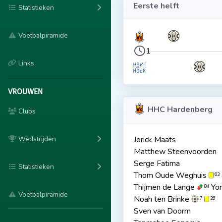
Eerste helft
Statistieken
Voetbalpiramide
1
Links
VROUWEN
HHC Hardenberg
Clubs
Wedstrijden
Jorick Maats
Matthew Steenvoorden
Serge Fatima
Statistieken
Thom Oude Weghuis
63
Thijmen de Lange
Yo
84
Voetbalpiramide
Noah ten Brinke
7
26
Sven van Doorm