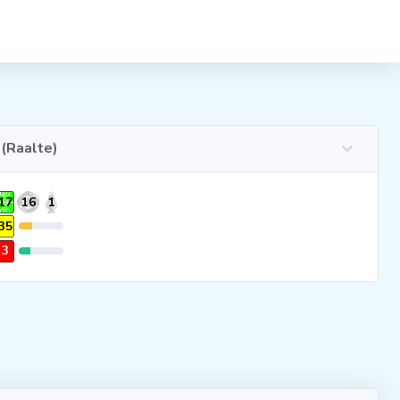
 (Raalte)
17
16
1
35
3