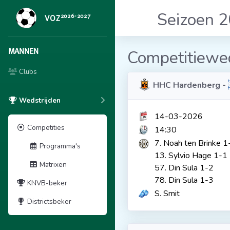
Seizoen 
2026-2027
VOZ
MANNEN
Competitiewed
Clubs
HHC Hardenberg -
Wedstrijden
14-03-2026
Competities
14:30
7. Noah ten Brinke 1
Programma's
13. Sylvio Hage 1-1
Matrixen
57. Din Sula 1-2
78. Din Sula 1-3
KNVB-beker
S. Smit
Districtsbeker