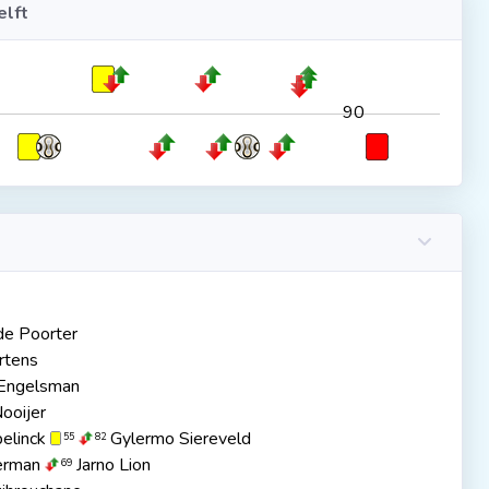
lft
90
de Poorter
rtens
Engelsman
Nooijer
elinck
Gylermo Siereveld
55
82
erman
Jarno Lion
69