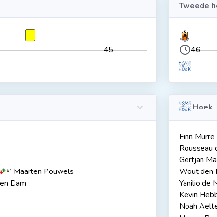
Tweede he
45
46
Hoek
Finn Murre
Rousseau 
Gertjan Ma
Maarten Pouwels
Wout den 
64
ren Dam
Yanilio de 
Kevin Hebb
Noah Aelt