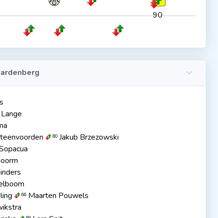
90
ardenberg
s
 Lange
ma
teenvoorden
Jakub Brzezowski
80
Sopacua
Doorm
inders
kelboom
ling
Maarten Pouwels
66
wikstra
59