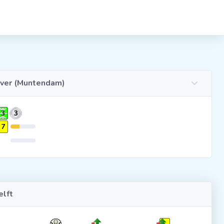
ver (Muntendam)
3
3
7
lft