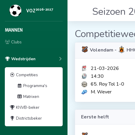
Seizoen 
2026-2027
VOZ
MANNEN
Competitiewed
Clubs
Volendam -
HHC
Wedstrijden
21-03-2026
Competities
14:30
65. Roy Tol 1-0
Programma's
M. Wever
Matrixen
KNVB-beker
Eerste helft
Districtsbeker