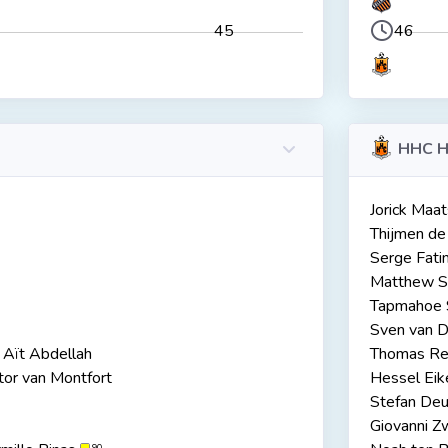
45
46
HHC H
Jorick Maat
Thijmen de
Serge Fati
Matthew S
Tapmahoe 
Sven van 
Aït Abdellah
Thomas Re
tor van Montfort
Hessel Ei
Stefan Deu
Giovanni Z
90