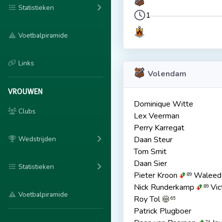
Statistieken
1
Voetbalpiramide
Links
Volendam
VROUWEN
Dominique Witte
Clubs
Lex Veerman
Perry Karregat
Wedstrijden
Daan Steur
Tom Smit
Daan Sier
Statistieken
Pieter Kroon
Waleed 
89
Nick Runderkamp
Vic
89
Voetbalpiramide
Roy Tol
65
Patrick Plugboer
74