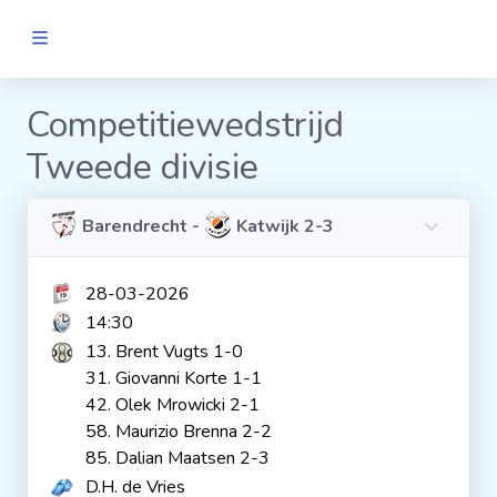
MANNEN
Competitiewedstrijd
Tweede divisie
Clubs
Wedstrijden
Barendrecht -
Katwijk 2-3
28-03-2026
Statistieken
14:30
13. Brent Vugts 1-0
Voetbalpiramide
31. Giovanni Korte 1-1
42. Olek Mrowicki 2-1
58. Maurizio Brenna 2-2
Links
85. Dalian Maatsen 2-3
VROUWEN
D.H. de Vries