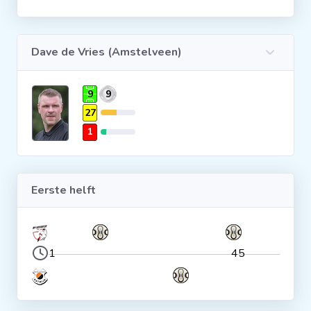
Clubs
Dave de Vries (Amstelveen)
Wedstrijden
9
9
Statistieken
27
1
Voetbalpiramide
Eerste helft
Overige links
1
45