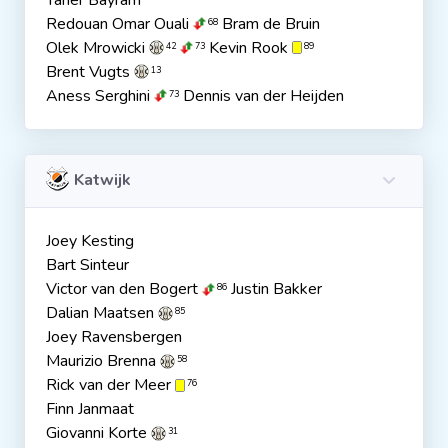
Taner Bayram
Redouan Omar Ouali
Bram de Bruin
68
Olek Mrowicki
Kevin Rook
42
73
89
Brent Vugts
13
Aness Serghini
Dennis van der Heijden
73
Katwijk
Joey Kesting
Bart Sinteur
Victor van den Bogert
Justin Bakker
86
Dalian Maatsen
85
Joey Ravensbergen
Maurizio Brenna
58
Rick van der Meer
76
Finn Janmaat
Giovanni Korte
31