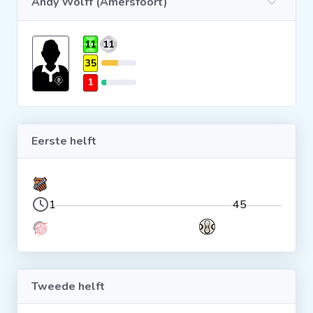
Andy Wolff (Amersfoort)
Clubs
11
11
35
Wedstrijden
1
Statistieken
Eerste helft
Voetbalpiramide
Overige links
1
45
Tweede helft