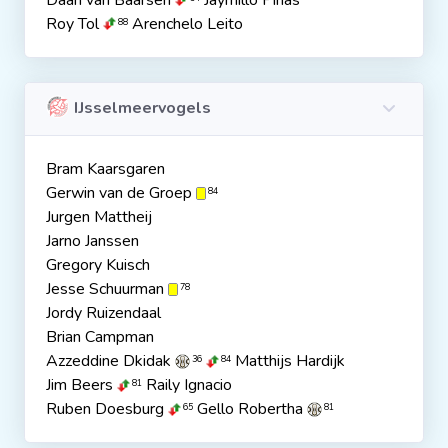
Daan van Baarsen
Jaymillo Pinas
Roy Tol
Arenchelo Leito
88
IJsselmeervogels
Bram Kaarsgaren
Gerwin van de Groep
84
Jurgen Mattheij
Jarno Janssen
Gregory Kuisch
Jesse Schuurman
78
Jordy Ruizendaal
Brian Campman
Azzeddine Dkidak
Matthijs Hardijk
36
84
Jim Beers
Raily Ignacio
81
Ruben Doesburg
Gello Robertha
65
81