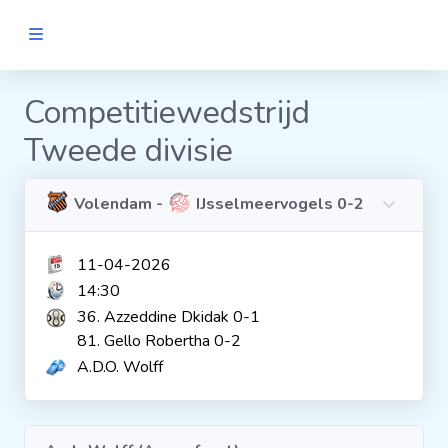
MANNEN
Competitiewedstrijd
Tweede divisie
Clubs
Wedstrijden
Volendam -
IJsselmeervogels 0-2
11-04-2026
Statistieken
14:30
36. Azzeddine Dkidak 0-1
Voetbalpiramide
81. Gello Robertha 0-2
A.D.O. Wolff
Links
VROUWEN