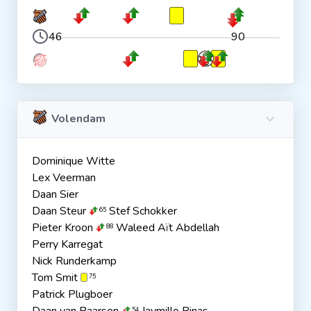
46
90
Volendam
Dominique Witte
Lex Veerman
Daan Sier
Daan Steur
Stef Schokker
65
Pieter Kroon
Waleed Aït Abdellah
88
Perry Karregat
Nick Runderkamp
Tom Smit
75
Patrick Plugboer
54