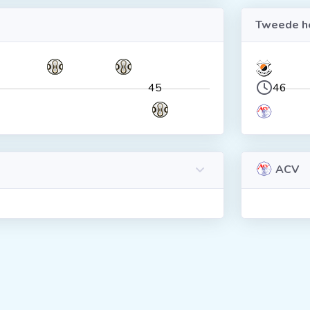
Tweede he
45
46
ACV