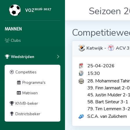
Seizoen 
2026-2027
VOZ
MANNEN
Competitiewed
Clubs
Katwijk -
ACV 3
Wedstrijden
25-04-2026
Competities
15:30
28. Mohammed Tahir
Programma's
39. Finn Janmaat 2-0
Matrixen
45. Justin Mulder 2-
58. Bart Sinteur 3-1
KNVB-beker
79. Tim Lemmen 3-
Districtsbeker
S.C.A. van Zuilichem