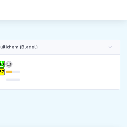
Zuilichem (Bladel)
13
13
37