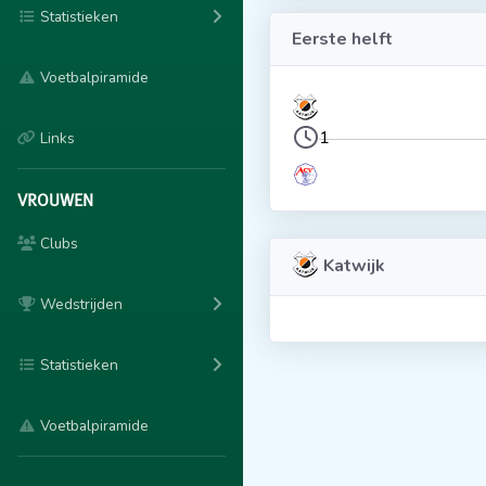
Statistieken
Eerste helft
Voetbalpiramide
1
Links
VROUWEN
Clubs
Katwijk
Wedstrijden
Statistieken
Voetbalpiramide