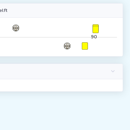
lft
90