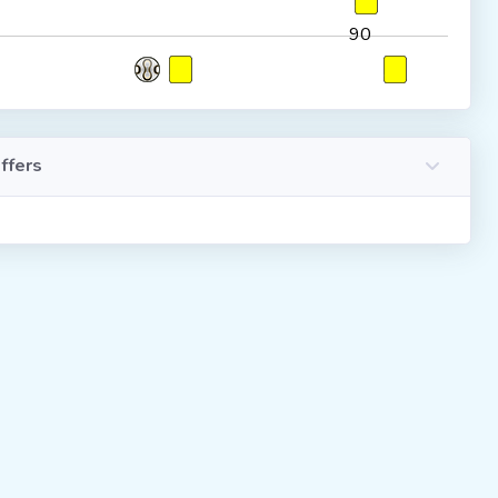
90
ffers