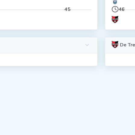
45
46
De Tre