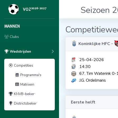
Seizoen 
2026-2027
VOZ
MANNEN
Competitiewed
Clubs
Koninklijke HFC -
Wedstrijden
25-04-2026
Competities
14:30
67. Tim Waterink 0-
Programma's
J.G. Ordelmans
Matrixen
KNVB-beker
Eerste helft
Districtsbeker