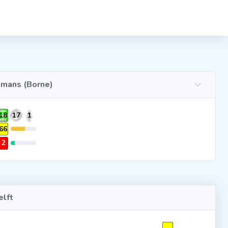
lmans (Borne)
18
17
1
66
2
lft