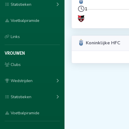
Statistieken
1
Voetbalpiramide
Links
Koninklijke HFC
VROUWEN
Clubs
Wedstrijden
Statistieken
Voetbalpiramide