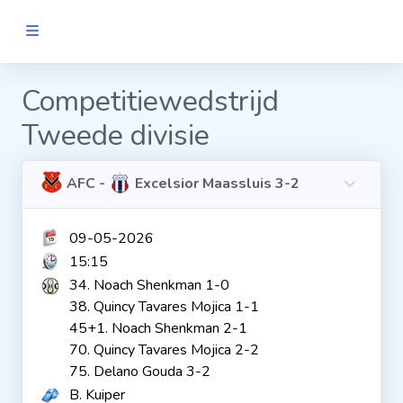
MANNEN
Competitiewedstrijd
Tweede divisie
Clubs
Wedstrijden
AFC -
Excelsior Maassluis 3-2
09-05-2026
Statistieken
15:15
34. Noach Shenkman 1-0
Voetbalpiramide
38. Quincy Tavares Mojica 1-1
45+1. Noach Shenkman 2-1
70. Quincy Tavares Mojica 2-2
Links
75. Delano Gouda 3-2
VROUWEN
B. Kuiper