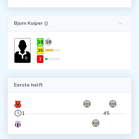
Clubs
Bjorn Kuiper ()
Wedstrijden
10
10
Statistieken
35
1
Voetbalpiramide
Eerste helft
Overige links
1
45