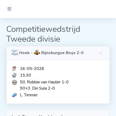
MANNEN
Competitiewedstrijd
Tweede divisie
Clubs
Wedstrijden
Hoek -
Rijnsburgse Boys 2-0
16-05-2026
Statistieken
15:30
50. Robbie van Hauter 1-0
Voetbalpiramide
90+3. Din Sula 2-0
L. Timmer
Links
VROUWEN