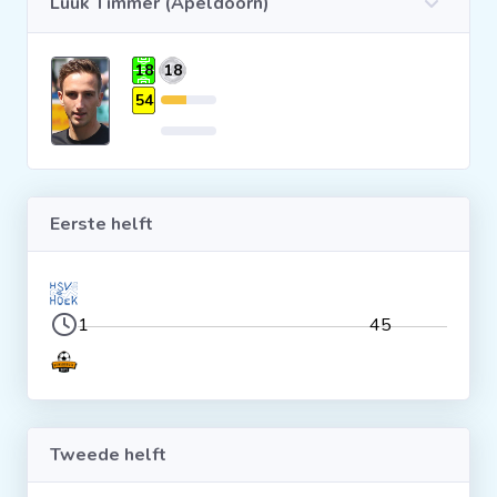
Luuk Timmer (Apeldoorn)
Clubs
18
18
54
Wedstrijden
Statistieken
Eerste helft
Voetbalpiramide
Overige links
1
45
Tweede helft