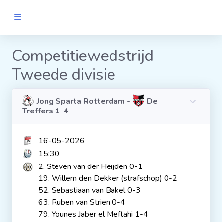
MANNEN
Competitiewedstrijd
Tweede divisie
Clubs
Wedstrijden
Jong Sparta Rotterdam -
De
Treffers 1-4
Statistieken
16-05-2026
15:30
Voetbalpiramide
2. Steven van der Heijden 0-1
19. Willem den Dekker (strafschop) 0-2
52. Sebastiaan van Bakel 0-3
Links
63. Ruben van Strien 0-4
VROUWEN
79. Younes Jaber el Meftahi 1-4