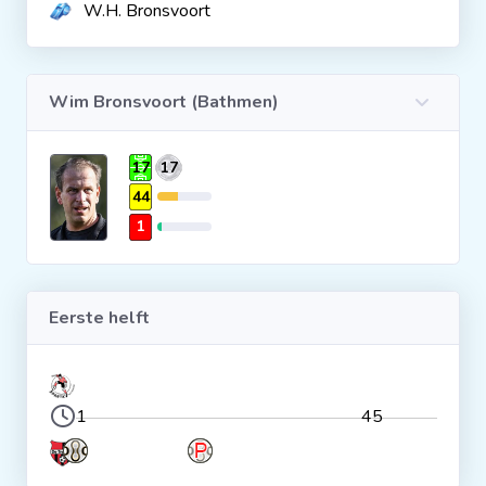
W.H. Bronsvoort
Clubs
Wim Bronsvoort (Bathmen)
Wedstrijden
17
17
Statistieken
44
1
Voetbalpiramide
Overige links
Eerste helft
1
45