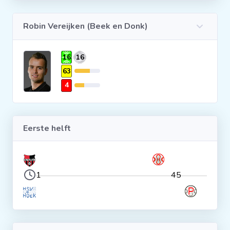
Clubs
Robin Vereijken (Beek en Donk)
Wedstrijden
16
16
63
Statistieken
4
Voetbalpiramide
Eerste helft
Overige links
1
45