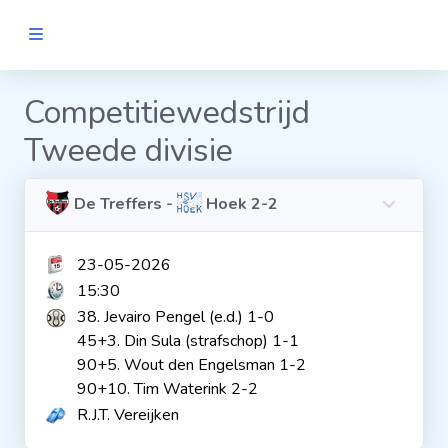
MANNEN
Competitiewedstrijd
Tweede divisie
Clubs
Wedstrijden
De Treffers -
Hoek 2-2
23-05-2026
Statistieken
15:30
38. Jevairo Pengel (e.d.) 1-0
Voetbalpiramide
45+3. Din Sula (strafschop) 1-1
90+5. Wout den Engelsman 1-2
90+10. Tim Waterink 2-2
Links
R.J.T. Vereijken
VROUWEN