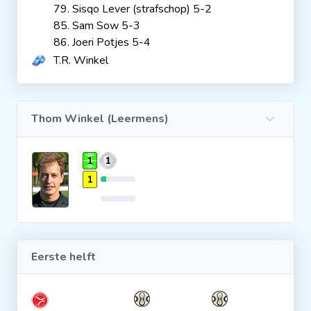
79. Sisqo Lever (strafschop) 5-2
Clubs
85. Sam Sow 5-3
86. Joeri Potjes 5-4
T.R. Winkel
Wedstrijden
Statistieken
Thom Winkel (Leermens)
Voetbalpiramide
1
1
1
Overige links
Eerste helft