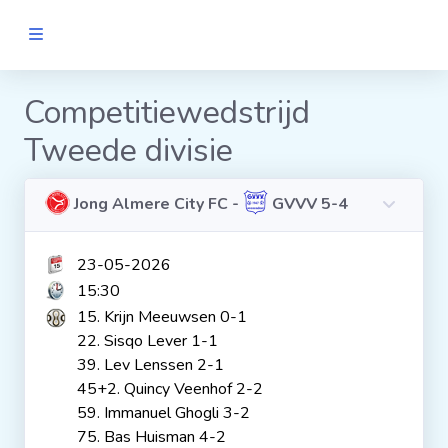
MANNEN
Competitiewedstrijd
Tweede divisie
Clubs
Wedstrijden
Jong Almere City FC -
GVVV 5-4
23-05-2026
Statistieken
15:30
15. Krijn Meeuwsen 0-1
Voetbalpiramide
22. Sisqo Lever 1-1
39. Lev Lenssen 2-1
45+2. Quincy Veenhof 2-2
Links
59. Immanuel Ghogli 3-2
VROUWEN
75. Bas Huisman 4-2