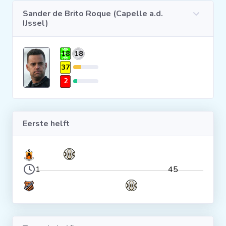
Sander de Brito Roque (Capelle a.d.
Clubs
IJssel)
Wedstrijden
18
18
37
Statistieken
2
Voetbalpiramide
Eerste helft
Overige links
1
45