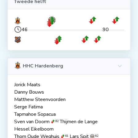
Tweede helft
46
90
HHC Hardenberg
Jorick Maats
Danny Bouws
Matthew Steenvoorden
Serge Fatima
Tapmahoe Sopacua
Sven van Doorm
Thijmen de Lange
82
Hessel Eikelboom
Thom Oude Weghuis
Lars Spit
61
62