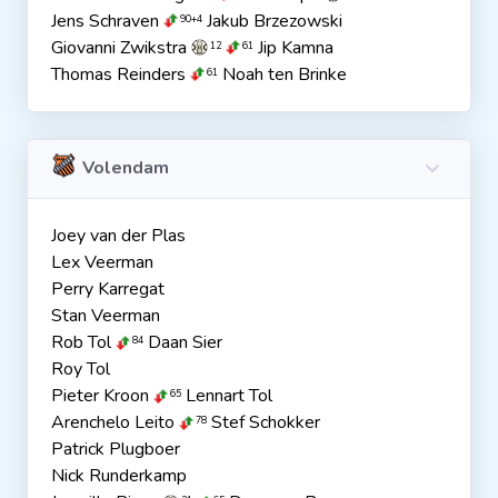
Jens Schraven
Jakub Brzezowski
90+4
Giovanni Zwikstra
Jip Kamna
12
61
Thomas Reinders
Noah ten Brinke
61
Volendam
Joey van der Plas
Lex Veerman
Perry Karregat
Stan Veerman
Rob Tol
Daan Sier
84
Roy Tol
Pieter Kroon
Lennart Tol
65
Arenchelo Leito
Stef Schokker
78
Patrick Plugboer
Nick Runderkamp