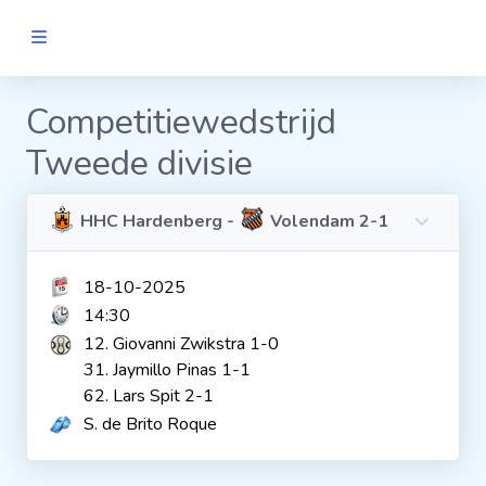
MANNEN
Competitiewedstrijd
Tweede divisie
Clubs
Wedstrijden
HHC Hardenberg -
Volendam 2-1
18-10-2025
Statistieken
14:30
12. Giovanni Zwikstra 1-0
Voetbalpiramide
31. Jaymillo Pinas 1-1
62. Lars Spit 2-1
S. de Brito Roque
Links
VROUWEN