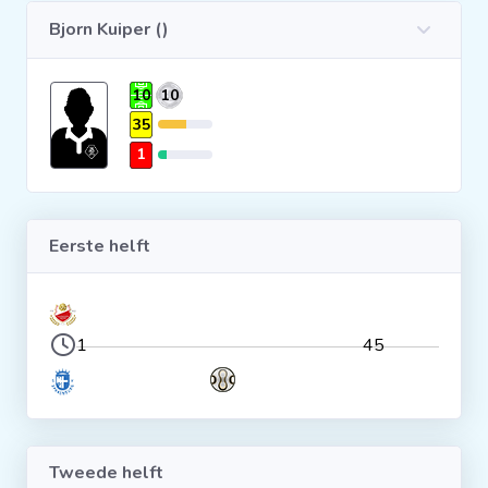
Bjorn Kuiper ()
Clubs
10
10
Wedstrijden
35
1
Statistieken
Voetbalpiramide
Eerste helft
Overige links
1
45
Tweede helft