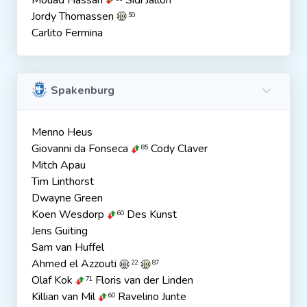
Mouad Hassan
Sidi Jalloh
Jordy Thomassen
50
Carlito Fermina
Spakenburg
Menno Heus
Giovanni da Fonseca
Cody Claver
85
Mitch Apau
Tim Linthorst
Dwayne Green
Koen Wesdorp
Des Kunst
60
Jens Guiting
Sam van Huffel
Ahmed el Azzouti
22
87
Olaf Kok
Floris van der Linden
71
Killian van Mil
Ravelino Junte
60