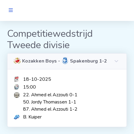
MANNEN
Competitiewedstrijd
Tweede divisie
Clubs
Wedstrijden
Kozakken Boys -
Spakenburg 1-2
18-10-2025
Statistieken
15:00
22. Ahmed el Azzouti 0-1
Voetbalpiramide
50. Jordy Thomassen 1-1
87. Ahmed el Azzouti 1-2
B. Kuiper
Links
VROUWEN