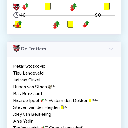
46
90
De Treffers
Petar Stoskovic
Tjeu Langeveld
Jari van Ginkel
Ruben van Strien
14
Bas Brussaard
Ricardo Ippel
Willem den Dekker
50
90+4
Steven van der Heijden
38
Joey van Beukering
Anis Yadir
75