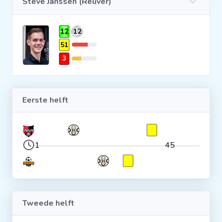
Steve Janssen (Reuver)
Clubs
12
12
51
Wedstrijden
3
Statistieken
Eerste helft
Voetbalpiramide
Overige links
1
45
Tweede helft