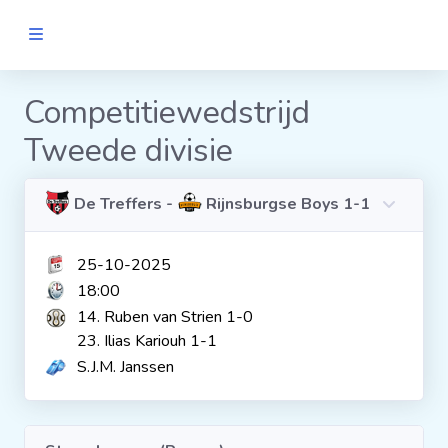
MANNEN
Competitiewedstrijd
Tweede divisie
Clubs
Wedstrijden
De Treffers -
Rijnsburgse Boys 1-1
25-10-2025
Statistieken
18:00
14. Ruben van Strien 1-0
Voetbalpiramide
23. Ilias Kariouh 1-1
S.J.M. Janssen
Links
VROUWEN