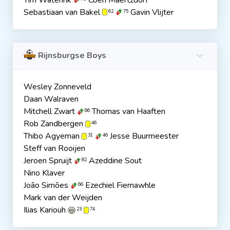
Tim Waterink
Coen Maertzdorf
Sebastiaan van Bakel
Gavin Vlijter
62
75
Rijnsburgse Boys
Wesley Zonneveld
Daan Walraven
Mitchell Zwart
Thomas van Haaften
66
Rob Zandbergen
46
Thibo Agyeman
Jesse Buurmeester
31
46
Steff van Rooijen
Jeroen Spruijt
Azeddine Sout
82
Nino Klaver
João Simões
Ezechiel Fiemawhle
66
Mark van der Weijden
Ilias Kariouh
23
74