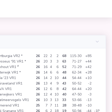
tburgia VR2
*
26
22
2
2
68
115
30
+85
sseus '91 VR1
*
26
20
3
3
63
71
27
+44
#
khout VR1
26
16
4
6
52
71
29
+42
terwijk VR1
*
26
14
6
6
48
62
34
+28
a '23 VR1
26
14
2
10
44
54
44
+10
Graveland VR1
26
13
4
9
43
50
52
-2
VA VR1
26
12
6
8
42
64
44
+20
ierwijkers VR1
26
12
4
10
40
47
50
-3
selmeervogels VR1
26
10
3
13
33
53
66
-13
rmerend VR1
25
7
7
11
28
38
48
-10
l Sranang VR1
26
6
2
18
19
50
94
-44
-1P