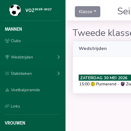
Se
2026-2027
VOZ
Klasse
MANNEN
Tweede klass
Clubs
Wedstrijden
Wedstrijden
Statistieken
ZATERDAG 30 MEI 2026
15:00
Purmerend
-
Zw
Voetbalpiramide
Links
VROUWEN