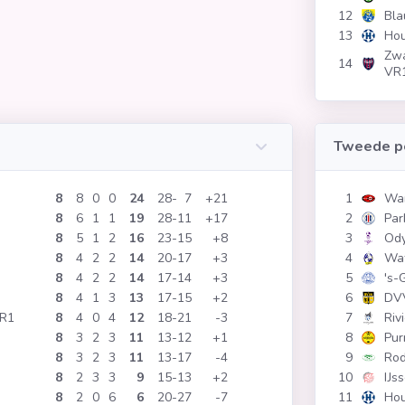
12
Bla
13
Ho
Zwa
14
VR
Tweede p
8
8
0
0
24
28
7
+21
1
War
8
6
1
1
19
28
11
+17
2
Par
8
5
1
2
16
23
15
+8
3
Ody
8
4
2
2
14
20
17
+3
4
Wat
8
4
2
2
14
17
14
+3
5
's-
8
4
1
3
13
17
15
+2
6
DV
VR1
8
4
0
4
12
18
21
-3
7
Riv
8
3
2
3
11
13
12
+1
8
Pu
8
3
2
3
11
13
17
-4
9
Rod
8
2
3
3
9
15
13
+2
10
IJs
8
2
0
6
6
20
27
-7
11
Ho