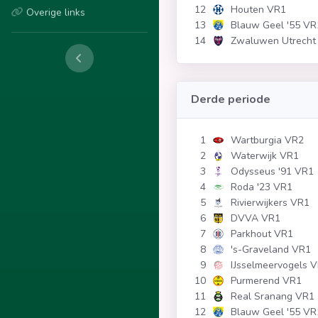
12
Houten VR1
Overige links
13
Blauw Geel '55 VR
14
Zwaluwen Utrecht
Derde periode
1
Wartburgia VR2
2
Waterwijk VR1
3
Odysseus '91 VR1
4
Roda '23 VR1
5
Rivierwijkers VR1
6
DVVA VR1
7
Parkhout VR1
8
's-Graveland VR1
9
IJsselmeervogels 
10
Purmerend VR1
11
Real Sranang VR1
12
Blauw Geel '55 VR