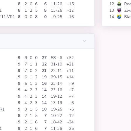
8
2
0
6
6
11
26
-15
12
Rea
1
8
1
2
5
5
13
25
-12
13
Zwa
 '11 VR1
8
0
0
8
0
9
25
-16
14
Bla
9
9
0
0
27
58
6
+52
9
7
1
1
22
31
10
+21
9
7
0
2
21
22
11
+11
9
6
1
2
19
29
15
+14
9
5
1
3
16
23
14
+9
9
4
2
3
14
23
16
+7
9
4
2
3
14
19
12
+7
9
4
2
3
14
13
19
-6
VR1
9
3
1
5
10
19
25
-6
8
2
1
5
7
10
22
-12
9
2
1
6
7
18
42
-24
1
9
2
1
6
7
11
36
-25