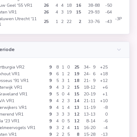
uw Geel '55 VR1
26
4
4
18
16
38
88
-50
uten VR1
26
4
3
19
15
29
93
-64
luwen Utrecht '11
-3P
25
1
2
22
2
33
76
-43
1
eriode
tburgia VR2
9
8
1
0
25
34
9
+25
khout VR1
9
6
1
2
19
24
6
+18
sseus '91 VR1
9
5
3
1
18
21
9
+12
erwijk VR1
9
4
3
2
15
18
12
+6
Graveland VR1
9
5
0
4
15
20
19
+1
VA VR1
9
4
2
3
14
21
11
+10
ierwijkers VR1
9
4
1
4
13
11
19
-8
rmerend VR1
9
3
3
3
12
13
13
0
a '23 VR1
9
4
0
5
12
8
14
-6
selmeervogels VR1
9
3
2
4
11
16
20
-4
uten VR1
9
2
2
5
8
15
28
-13