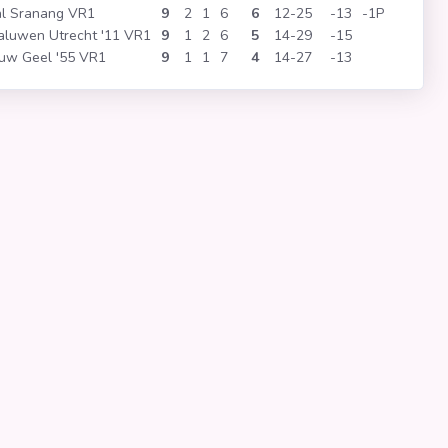
l Sranang VR1
9
2
1
6
6
12
25
-13
-1P
luwen Utrecht '11 VR1
9
1
2
6
5
14
29
-15
uw Geel '55 VR1
9
1
1
7
4
14
27
-13