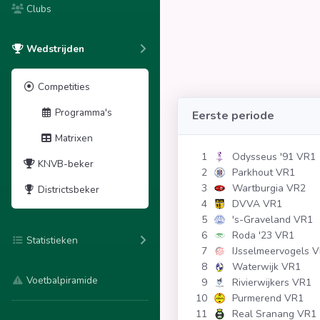
Clubs
Wedstrijden
Competities
Programma's
Eerste periode
Matrixen
1
Odysseus '91 VR1
KNVB-beker
2
Parkhout VR1
3
Wartburgia VR2
Districtsbeker
4
DVVA VR1
5
's-Graveland VR1
6
Roda '23 VR1
Statistieken
7
IJsselmeervogels 
8
Waterwijk VR1
Voetbalpiramide
9
Rivierwijkers VR1
10
Purmerend VR1
11
Real Sranang VR1